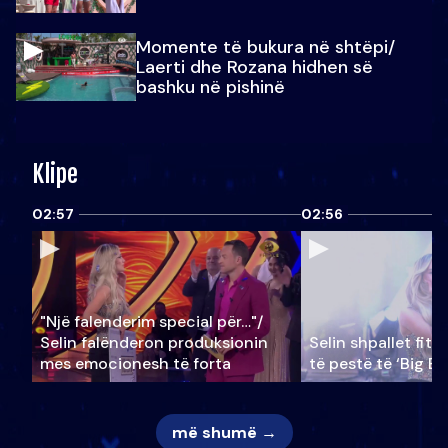
Momente të bukura në shtëpi/
Laerti dhe Rozana hidhen së
bashku në pishinë
Klipe
02:57
02:56
"Një falenderim special për…"/
Selin falënderon produksionin
Selin shpallet fitu
mes emocionesh të forta
të pestë të ‘Big Br
më shumë →