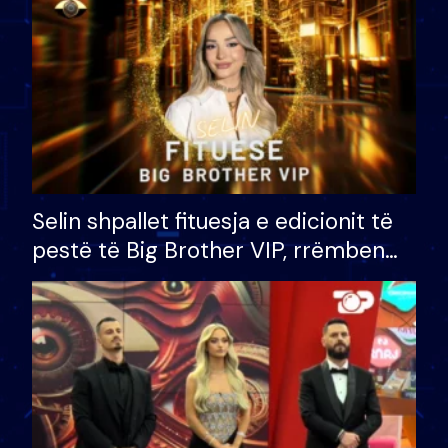
Selin shpallet fituesja e edicionit të
pestë të Big Brother VIP, rrëmben
çmimin e madh prej 100 mijë eurosh