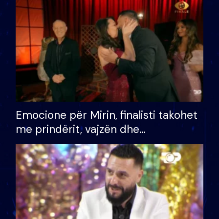
të fituar çmimin e madh
Emocione për Mirin, finalisti takohet
me prindërit, vajzën dhe
bashkëshorten: S’kemi ndonjë letër
divorci apo jo?