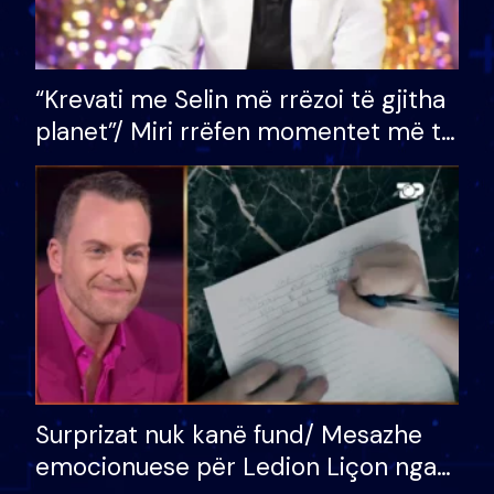
“Krevati me Selin më rrëzoi të gjitha
planet”/ Miri rrëfen momentet më të
bukura në shtëpinë e BB VIP: Do më
mungojë zilja e mëngjesit kur…
Surprizat nuk kanë fund/ Mesazhe
emocionuese për Ledion Liçon nga