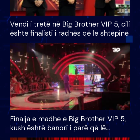
Vendi i tretë në Big Brother VIP 5, cili
është finalisti i radhës që lë shtëpinë
Finalja e madhe e Big Brother VIP 5,
kush është banori i parë që lë
shtëpinë dhe humb mundësinë për