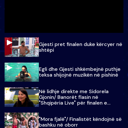
Gjesti pret finalen duke kërcyer në
shtëpi
Egli dhe Gjesti shkëmbejnë puthje
teksa shijojnë muzikën në pishinë
Në lidhje direkte me Sidorela
Gjonin/ Banorët flasin në
"Shqipëria Live" për finalen e
madhe
"Mora fjalë"/ Finalistët këndojnë së
bashku në oborr