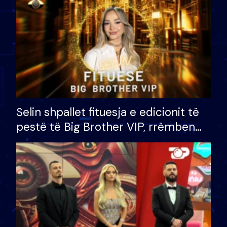
Selin shpallet fituesja e edicionit të
pestë të Big Brother VIP, rrëmben
çmimin e madh prej 100 mijë eurosh