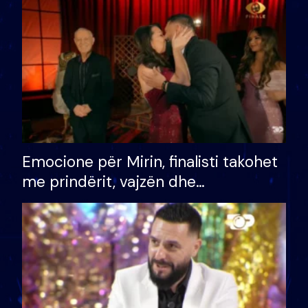
të fituar çmimin e madh
Emocione për Mirin, finalisti takohet
me prindërit, vajzën dhe
bashkëshorten: S’kemi ndonjë letër
divorci apo jo?