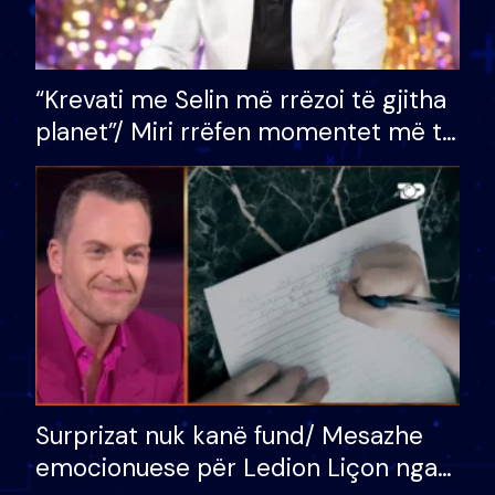
“Krevati me Selin më rrëzoi të gjitha
planet”/ Miri rrëfen momentet më të
bukura në shtëpinë e BB VIP: Do më
mungojë zilja e mëngjesit kur…
Surprizat nuk kanë fund/ Mesazhe
emocionuese për Ledion Liçon nga