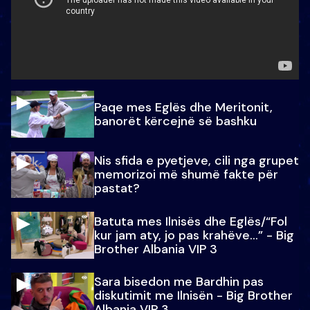
Paqe mes Eglës dhe Meritonit,
banorët kërcejnë së bashku
Nis sfida e pyetjeve, cili nga grupet
memorizoi më shumë fakte për
pastat?
Batuta mes Ilnisës dhe Eglës/“Fol
kur jam aty, jo pas krahëve…” - Big
Brother Albania VIP 3
Sara bisedon me Bardhin pas
diskutimit me Ilnisën - Big Brother
Albania VIP 3