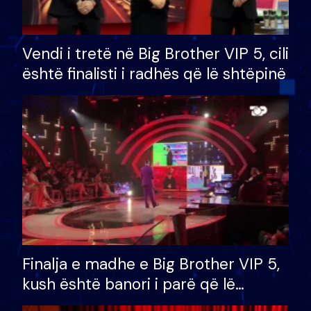
Vendi i tretë në Big Brother VIP 5, cili
është finalisti i radhës që lë shtëpinë
Finalja e madhe e Big Brother VIP 5,
kush është banori i parë që lë
shtëpinë dhe humb mundësinë për