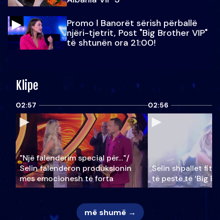
Promo l Banorët sërish përballë
njëri-tjetrit, Post "Big Brother VIP"
të shtunën ora 21:00!
Klipe
02:57
02:56
"Një falenderim special për…"/
Selin falënderon produksionin
Selin shpallet fitu
mes emocionesh të forta
të pestë të ‘Big Br
më shumë →