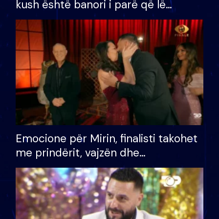
kush është banori i parë që lë
shtëpinë dhe humb mundësinë për
të fituar çmimin e madh
Emocione për Mirin, finalisti takohet
me prindërit, vajzën dhe
bashkëshorten: S’kemi ndonjë letër
divorci apo jo?