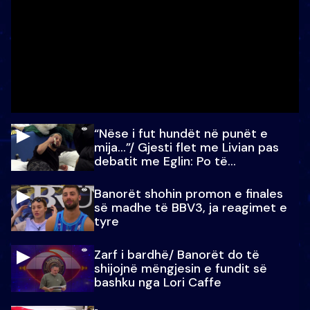
“Nëse i fut hundët në punët e
mija…”/ Gjesti flet me Livian pas
debatit me Eglin: Po të
paralajmëroj
Banorët shohin promon e finales
së madhe të BBV3, ja reagimet e
tyre
Zarf i bardhë/ Banorët do të
shijojnë mëngjesin e fundit së
bashku nga Lori Caffe