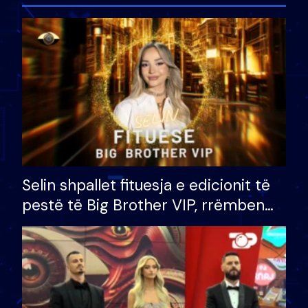
Selin shpallet fituesja e edicionit të
pestë të Big Brother VIP, rrëmben
çmimin e madh prej 100 mijë eurosh