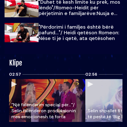
"Duhet të kesh limite ku prek, mos
lëndo"/Romeo-Heidit për
përjetimin e familjarëve:Nusja e
Julit…
"Përdorimi i familjes është bërë
pafund…"/ Heidi qetëson Romeon:
Nëse ti je i qetë, ata qetësohen
Klipe
02:57
02:56
"Një falenderim special për…"/
Selin falënderon produksionin
Selin shpallet fitu
mes emocionesh të forta
të pestë të ‘Big Br