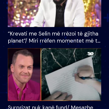
“Krevati me Selin më rrëzoi të gjitha
planet”/ Miri rrëfen momentet më të
bukura në shtëpinë e BB VIP: Do më
mungojë zilja e mëngjesit kur…
Surprizat nuk kanë fund/ Mesazhe