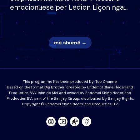
emocionuese për Ledion Liçon nga
nëna dhe fëmijët e tij, moderatori
nuk i mban dot lotët: Nuk meritoj…
më shumë →
This programme has been produced by:
Top Channel
Based on the format Big Brother, created by Endemol Shine Nederland
Producties B.V./John de Mol and owned by Endemol Shine Nederland
Producties BV., part of the Banijay Group, distributed by Banijay Rights.
Copyright © Endamol Shine Nederland Producties B.V.