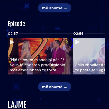
më shumë →
Episode
02:57
02:56
"Një falenderim special për…"/
Selin falënderon produksionin
Selin shpallet fitu
mes emocionesh të forta
të pestë të ‘Big Br
më shumë →
LAJME