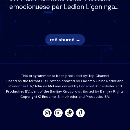
emocionuese për Ledion Liçon nga
nëna dhe fëmijët e tij, moderatori
nuk i mban dot lotët: Nuk meritoj…
më shumë →
This programme has been produced by:
Top Channel
Based on the format Big Brother, created by Endemol Shine Nederland
Producties B.V./John de Mol and owned by Endemol Shine Nederland
Producties BV., part of the Banijay Group, distributed by Banijay Rights.
Copyright © Endamol Shine Nederland Producties B.V.