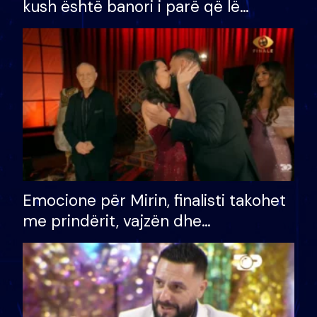
kush është banori i parë që lë
shtëpinë dhe humb mundësinë për
të fituar çmimin e madh
Emocione për Mirin, finalisti takohet
me prindërit, vajzën dhe
bashkëshorten: S’kemi ndonjë letër
divorci apo jo?