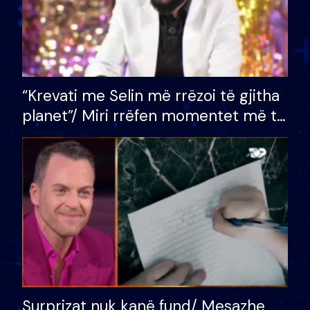
“Krevati me Selin më rrëzoi të gjitha
planet”/ Miri rrëfen momentet më të
bukura në shtëpinë e BB VIP: Do më
mungojë zilja e mëngjesit kur…
Surprizat nuk kanë fund/ Mesazhe