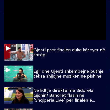
Gjesti pret finalen duke kërcyer në
shtëpi
Egli dhe Gjesti shkëmbejnë puthje
teksa shijojnë muzikën në pishinë
Në lidhje direkte me Sidorela
Gjonin/ Banorët flasin në
"Shqipëria Live" për finalen e
madhe