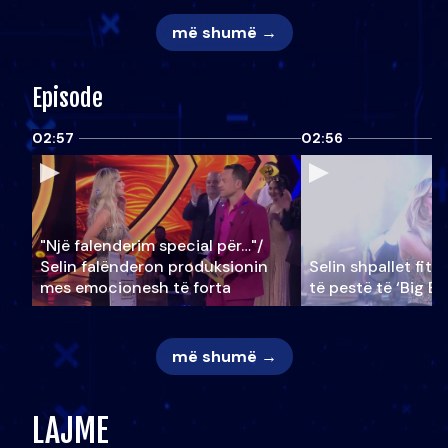
më shumë →
Episode
02:57
02:56
"Një falenderim special për…"/
Selin falënderon produksionin
Selin shpallet fitu
mes emocionesh të forta
të pestë të ‘Big Br
më shumë →
LAJME