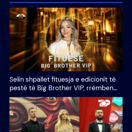
Selin shpallet fituesja e edicionit të
pestë të Big Brother VIP, rrëmben
çmimin e madh prej 100 mijë eurosh