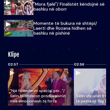
"Mora fjalë"/ Finalistët këndojnë së
bashku në oborr
Momente të bukura në shtëpi/
Laerti dhe Rozana hidhen së
bashku në pishinë
Klipe
02:57
02:56
"Një falenderim special për…"/
Selin falënderon produksionin
Selin shpallet fitu
mes emocionesh të forta
të pestë të ‘Big Br