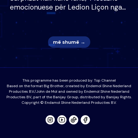
emocionuese për Ledion Liçon nga
nëna dhe fëmijët e tij, moderatori
nuk i mban dot lotët: Nuk meritoj…
më shumë →
This programme has been produced by:
Top Channel
Based on the format Big Brother, created by Endemol Shine Nederland
Producties B.V./John de Mol and owned by Endemol Shine Nederland
Producties BV., part of the Banijay Group, distributed by Banijay Rights.
Copyright © Endamol Shine Nederland Producties B.V.