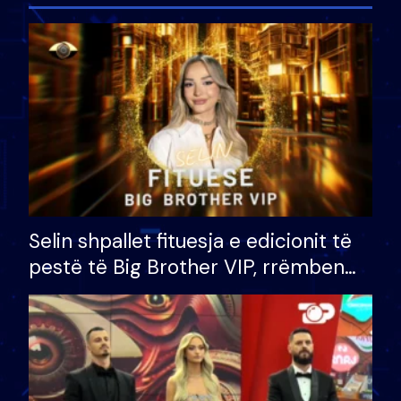
Selin shpallet fituesja e edicionit të
pestë të Big Brother VIP, rrëmben
çmimin e madh prej 100 mijë eurosh