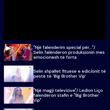
"Një falenderim special për…"/
Selin falënderon produksionin mes
emocionesh të forta
Selin shpallet fituese e edicionit të
pestë të ‘Big Brother Vip’
"Një magji televizive"/ Ledion Liço
falenderon stafin e "Big Brother
Vip"