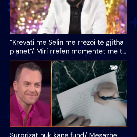
“Krevati me Selin më rrëzoi të gjitha
planet”/ Miri rrëfen momentet më të
bukura në shtëpinë e BB VIP: Do më
mungojë zilja e mëngjesit kur…
Surprizat nuk kanë fund/ Mesazhe