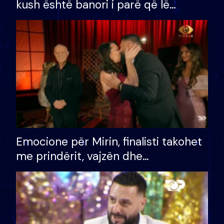
kush është banori i parë që lë
shtëpinë dhe humb mundësinë për
të fituar çmimin e madh
Emocione për Mirin, finalisti takohet
me prindërit, vajzën dhe
bashkëshorten: S’kemi ndonjë letër
divorci apo jo?