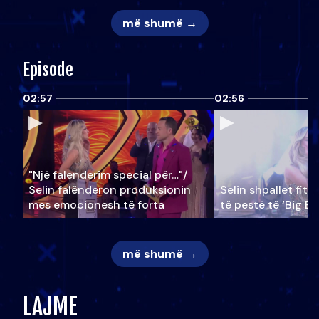
më shumë →
Episode
02:57
02:56
"Një falenderim special për…"/
Selin falënderon produksionin
Selin shpallet fitu
mes emocionesh të forta
të pestë të ‘Big Br
më shumë →
LAJME