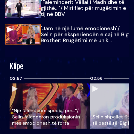
"Faleminderit Vëllai i Madh dhe të
gjithë…"/ Miri flet për rrugëtimin e
tij në BBV
"Jam në një lumë emocionesh"/
Selin për eksperiencën e saj në Big
Brother: Rrugëtimi më unik…
Klipe
02:57
02:56
"Një falenderim special për…"/
Selin falënderon produksionin
Selin shpallet fitu
mes emocionesh të forta
të pestë të ‘Big Br