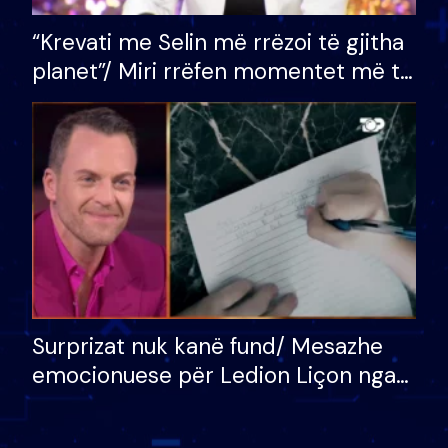
“Krevati me Selin më rrëzoi të gjitha
planet”/ Miri rrëfen momentet më të
bukura në shtëpinë e BB VIP: Do më
mungojë zilja e mëngjesit kur…
Surprizat nuk kanë fund/ Mesazhe
emocionuese për Ledion Liçon nga
nëna dhe fëmijët e tij, moderatori
nuk i mban dot lotët: Nuk meritoj…