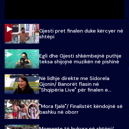
Gjesti pret finalen duke kërcyer në
shtëpi
Egli dhe Gjesti shkëmbejnë puthje
teksa shijojnë muzikën në pishinë
Në lidhje direkte me Sidorela
Gjonin/ Banorët flasin në
"Shqipëria Live" për finalen e
madhe
"Mora fjalë"/ Finalistët këndojnë së
bashku në oborr
Momente të bukura në shtëpi/