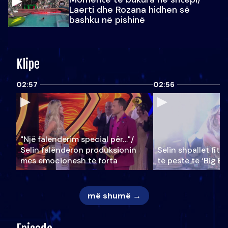
Laerti dhe Rozana hidhen së
bashku në pishinë
Klipe
02:57
02:56
"Një falenderim special për…"/
Selin falënderon produksionin
Selin shpallet fitu
mes emocionesh të forta
të pestë të ‘Big Br
më shumë →