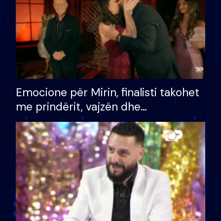
Emocione për Mirin, finalisti takohet
me prindërit, vajzën dhe
bashkëshorten: S’kemi ndonjë letër
divorci apo jo?