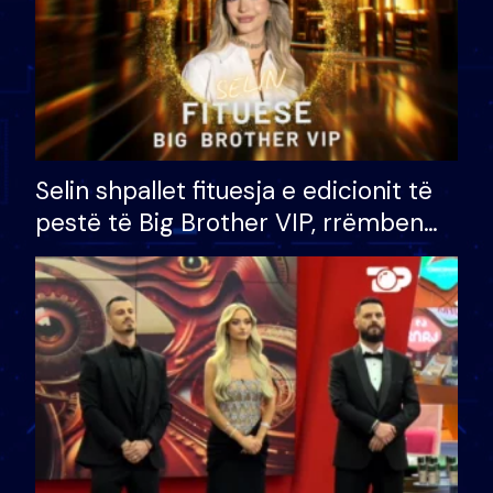
Selin shpallet fituesja e edicionit të
pestë të Big Brother VIP, rrëmben
çmimin e madh prej 100 mijë eurosh