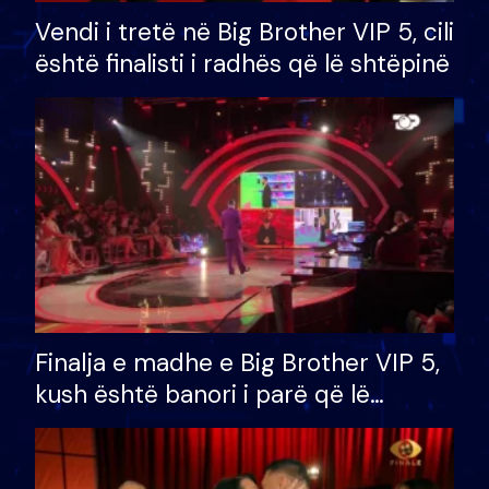
Vendi i tretë në Big Brother VIP 5, cili
është finalisti i radhës që lë shtëpinë
Finalja e madhe e Big Brother VIP 5,
kush është banori i parë që lë
shtëpinë dhe humb mundësinë për
të fituar çmimin e madh