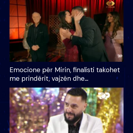
të fituar çmimin e madh
Emocione për Mirin, finalisti takohet
me prindërit, vajzën dhe
bashkëshorten: S’kemi ndonjë letër
divorci apo jo?