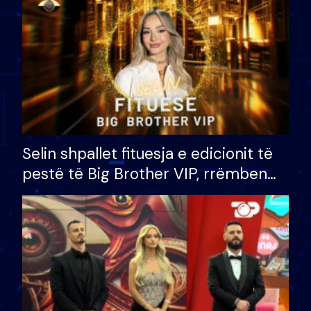
Selin shpallet fituesja e edicionit të
pestë të Big Brother VIP, rrëmben
çmimin e madh prej 100 mijë eurosh