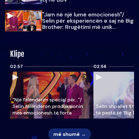
"Jam në një lumë emocionesh"/
Selin për eksperiencën e saj në Big
Brother: Rrugëtimi më unik…
Klipe
02:57
02:56
"Një falenderim special për…"/
Selin falënderon produksionin
Selin shpallet fitu
mes emocionesh të forta
të pestë të ‘Big Br
më shumë →