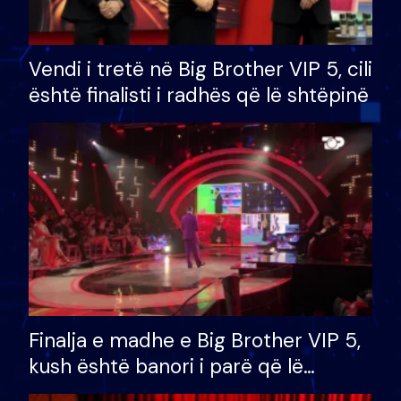
Vendi i tretë në Big Brother VIP 5, cili
është finalisti i radhës që lë shtëpinë
Finalja e madhe e Big Brother VIP 5,
kush është banori i parë që lë
shtëpinë dhe humb mundësinë për