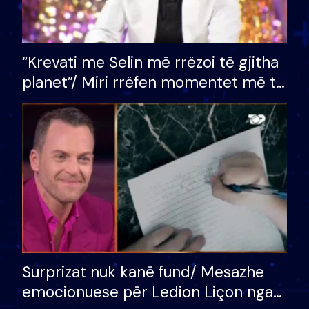
“Krevati me Selin më rrëzoi të gjitha
planet”/ Miri rrëfen momentet më të
bukura në shtëpinë e BB VIP: Do më
mungojë zilja e mëngjesit kur…
Surprizat nuk kanë fund/ Mesazhe
emocionuese për Ledion Liçon nga