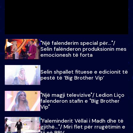
"Një falenderim special për…"/
Selin falënderon produksionin mes
emocionesh të forta
Selin shpallet fituese e edicionit të
pestë të ‘Big Brother Vip’
"Një magji televizive"/ Ledion Liço
falenderon stafin e "Big Brother
Vip"
"Faleminderit Vëllai i Madh dhe të
gjithë…"/ Miri flet për rrugëtimin e
tij në BBV