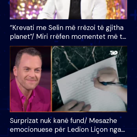
“Krevati me Selin më rrëzoi të gjitha
planet”/ Miri rrëfen momentet më të
bukura në shtëpinë e BB VIP: Do më
mungojë zilja e mëngjesit kur…
Surprizat nuk kanë fund/ Mesazhe
emocionuese për Ledion Liçon nga