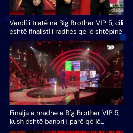
Vendi i tretë në Big Brother VIP 5, cili
është finalisti i radhës që lë shtëpinë
Finalja e madhe e Big Brother VIP 5,
kush është banori i parë që lë
shtëpinë dhe humb mundësinë për