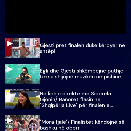
Gjesti pret finalen duke kërcyer në
shtëpi
Egli dhe Gjesti shkëmbejnë puthje
teksa shijojnë muzikën në pishinë
Në lidhje direkte me Sidorela
Gjonin/ Banorët flasin në
"Shqipëria Live" për finalen e
madhe
"Mora fjalë"/ Finalistët këndojnë së
bashku në oborr