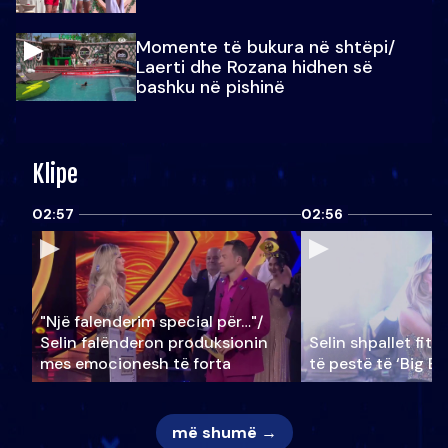
Momente të bukura në shtëpi/
Laerti dhe Rozana hidhen së
bashku në pishinë
Klipe
02:57
02:56
"Një falenderim special për…"/
Selin falënderon produksionin
Selin shpallet fitu
mes emocionesh të forta
të pestë të ‘Big Br
më shumë →