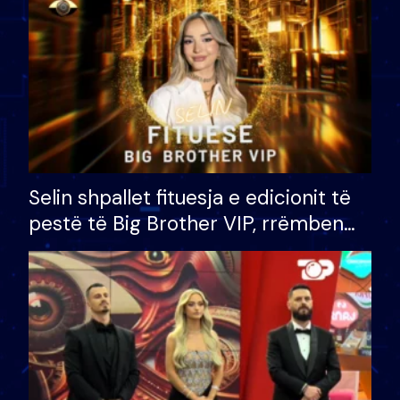
Selin shpallet fituesja e edicionit të
pestë të Big Brother VIP, rrëmben
çmimin e madh prej 100 mijë eurosh