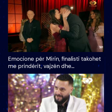
të fituar çmimin e madh
Emocione për Mirin, finalisti takohet
me prindërit, vajzën dhe
bashkëshorten: S’kemi ndonjë letër
divorci apo jo?