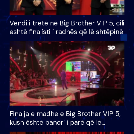
Vendi i tretë në Big Brother VIP 5, cili
është finalisti i radhës që lë shtëpinë
Finalja e madhe e Big Brother VIP 5,
kush është banori i parë që lë
shtëpinë dhe humb mundësinë për