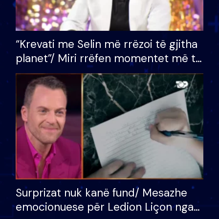
“Krevati me Selin më rrëzoi të gjitha
planet”/ Miri rrëfen momentet më të
bukura në shtëpinë e BB VIP: Do më
mungojë zilja e mëngjesit kur…
Surprizat nuk kanë fund/ Mesazhe
emocionuese për Ledion Liçon nga