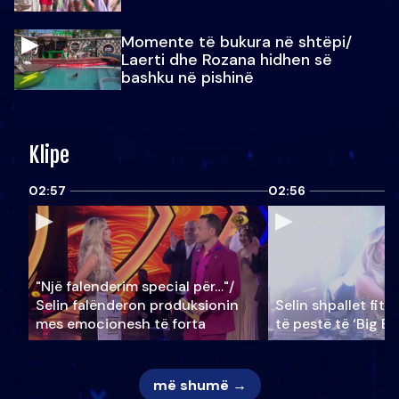
Momente të bukura në shtëpi/
Laerti dhe Rozana hidhen së
bashku në pishinë
Klipe
02:57
02:56
"Një falenderim special për…"/
Selin falënderon produksionin
Selin shpallet fitu
mes emocionesh të forta
të pestë të ‘Big Br
më shumë →