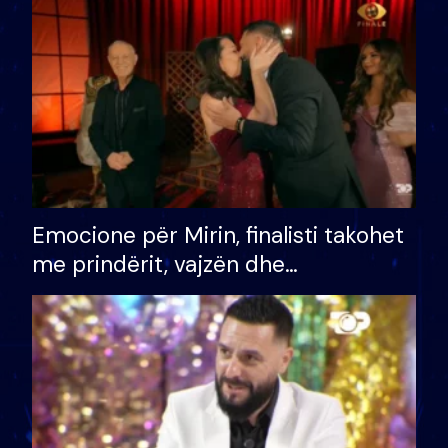
të fituar çmimin e madh
Emocione për Mirin, finalisti takohet
me prindërit, vajzën dhe
bashkëshorten: S’kemi ndonjë letër
divorci apo jo?