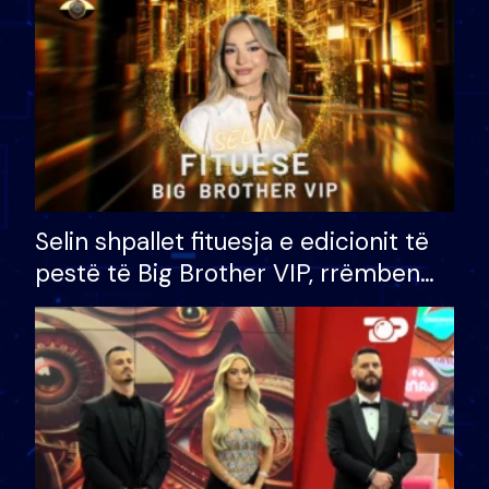
Selin shpallet fituesja e edicionit të
pestë të Big Brother VIP, rrëmben
çmimin e madh prej 100 mijë eurosh