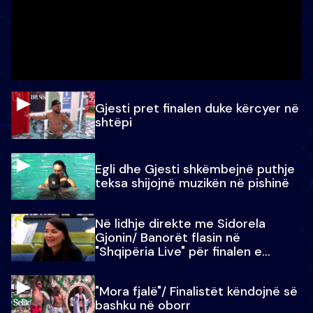
Gjesti pret finalen duke kërcyer në
shtëpi
Egli dhe Gjesti shkëmbejnë puthje
teksa shijojnë muzikën në pishinë
Në lidhje direkte me Sidorela
Gjonin/ Banorët flasin në
"Shqipëria Live" për finalen e
madhe
"Mora fjalë"/ Finalistët këndojnë së
bashku në oborr