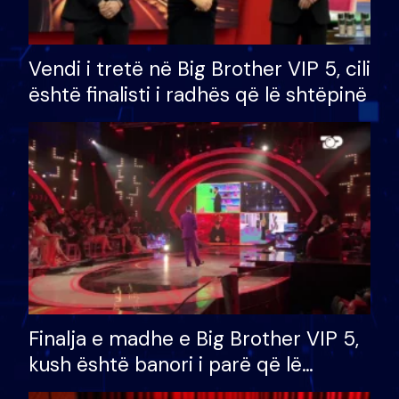
Vendi i tretë në Big Brother VIP 5, cili
është finalisti i radhës që lë shtëpinë
Finalja e madhe e Big Brother VIP 5,
kush është banori i parë që lë
shtëpinë dhe humb mundësinë për