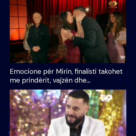
të fituar çmimin e madh
Emocione për Mirin, finalisti takohet
me prindërit, vajzën dhe
bashkëshorten: S’kemi ndonjë letër
divorci apo jo?