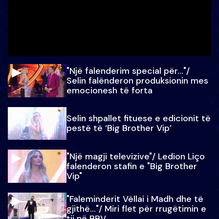
"Një falenderim special për…"/
Selin falënderon produksionin mes
emocionesh të forta
Selin shpallet fituese e edicionit të
pestë të ‘Big Brother Vip’
"Një magji televizive"/ Ledion Liço
falenderon stafin e "Big Brother
Vip"
"Faleminderit Vëllai i Madh dhe të
gjithë…"/ Miri flet për rrugëtimin e
tij në BBV