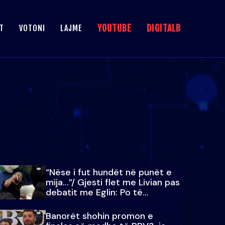
YOUTUBE
DIGITALB
T
VOTONI
LAJME
“Nëse i fut hundët në punët e
mija…”/ Gjesti flet me Livian pas
debatit me Eglin: Po të
paralajmëroj
Banorët shohin promon e