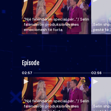
"Një falenderim special për…"/ Selin
falënderon produksionin mes
Selin shpa
emocionesh të forta
pestë të 
Episode
02:57
02:56
"Një falenderim special për…"/ Selin
falënderon produksionin mes
Selin shpa