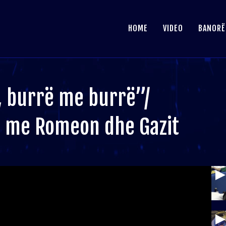
HOME
VIDEO
BANORË
i, burrë me burrë”/
it me Romeon dhe Gazit