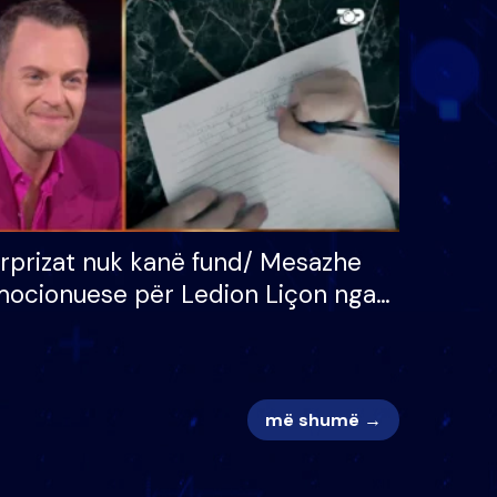
 për
S’kemi ndonjë letër divorci
adh
apo jo?
rprizat nuk kanë fund/ Mesazhe
ocionuese për Ledion Liçon nga
na dhe fëmijët e tij, moderatori
k i mban dot lotët: Nuk meritoj…
më shumë →