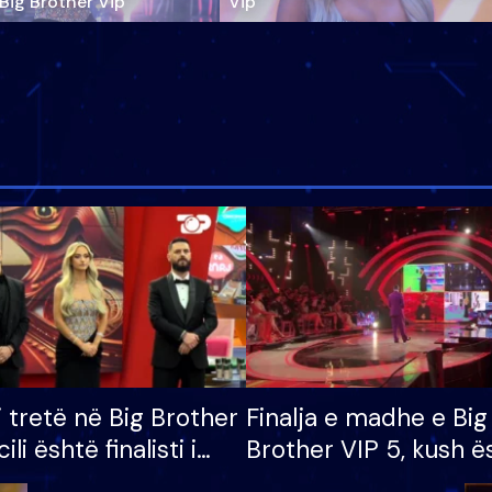
‘Big Brother Vip’
Vip"
i tretë në Big Brother
Finalja e madhe e Big
cili është finalisti i
Brother VIP 5, kush ë
 që lë shtëpinë
banori i parë që lë sh