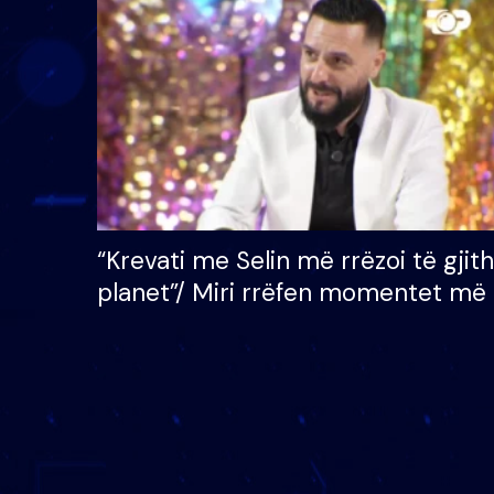
çmimin e madh prej 100
mijë eurosh
“Krevati me Selin më rrëzoi të gjit
planet”/ Miri rrëfen momentet më 
bukura në shtëpinë e BB VIP: Do 
mungojë zilja e mëngjesit kur…