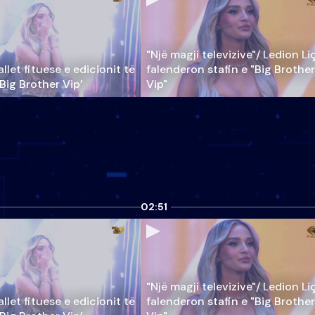
"Një magji televizive"/ Ledion Li
llet fituese e edicionit të
falenderon stafin e "Big Brother
‘Big Brother Vip’
Vip"
02:51
"Një magji televizive"/ Ledion Li
llet fituese e edicionit të
falenderon stafin e "Big Brother