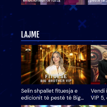
emocionesh të forta
pestë të 
LAJME
Selin shpallet fituesja e
Vendi 
edicionit të pestë të Big
VIP 5, 
Brother VIP, rrëmben
radhës