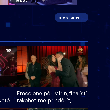
tij në BBV
më shumë →
Emocione për Mirin, finalisti
shtë
takohet me prindërit,
tëpinë
vajzën dhe bashkëshorten: