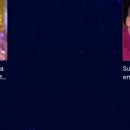
dhe humb mundësinë
të fituar çmimin e m
ha
Su
të
em
më
në
nu