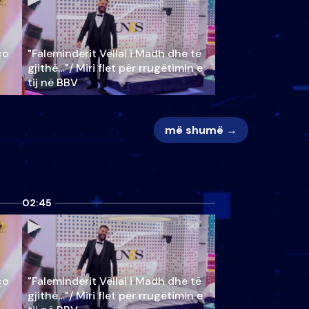
ço
"Faleminderit Vëllai i Madh dhe të
gjithë…"/ Miri flet për rrugëtimin e
tij në BBV
më shumë →
02:45
ço
"Faleminderit Vëllai i Madh dhe të
gjithë…"/ Miri flet për rrugëtimin e