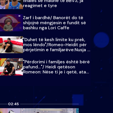
finales së madhe të BBV3, ja
reagimet e tyre
Zarf i bardhë/ Banorët do të
shijojnë mëngjesin e fundit së
bashku nga Lori Caffe
"Duhet të kesh limite ku prek,
mos lëndo"/Romeo-Heidit për
përjetimin e familjarëve:Nusja e
Julit…
"Përdorimi i familjes është bërë
pafund…"/ Heidi qetëson
Romeon: Nëse ti je i qetë, ata
qetësohen
02:45