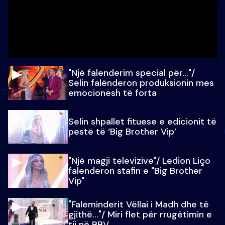
"Një falenderim special për…"/
Selin falënderon produksionin mes
emocionesh të forta
Selin shpallet fituese e edicionit të
pestë të ‘Big Brother Vip’
"Një magji televizive"/ Ledion Liço
falenderon stafin e "Big Brother
Vip"
"Faleminderit Vëllai i Madh dhe të
gjithë…"/ Miri flet për rrugëtimin e
tij në BBV