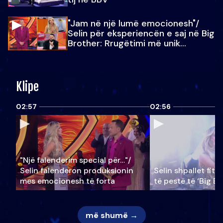
"Jam në një lumë emocionesh"/
Selin për eksperiencën e saj në Big
Brother: Rrugëtimi më unik…
Klipe
02:57
02:56
"Një falenderim special për…"/
Selin falënderon produksionin
Selin shpallet fitu
mes emocionesh të forta
të pestë të ‘Big Br
më shumë →