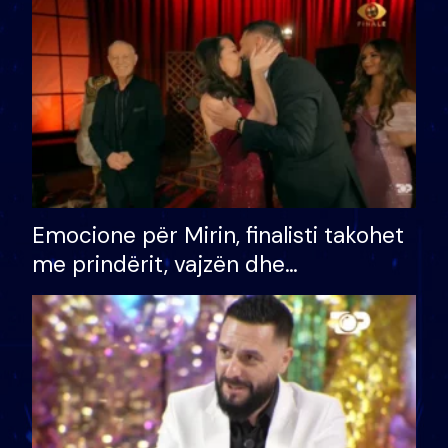
të fituar çmimin e madh
Emocione për Mirin, finalisti takohet
me prindërit, vajzën dhe
bashkëshorten: S’kemi ndonjë letër
divorci apo jo?