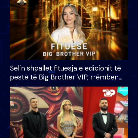
Selin shpallet fituesja e edicionit të
pestë të Big Brother VIP, rrëmben
çmimin e madh prej 100 mijë eurosh