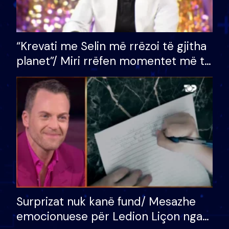
“Krevati me Selin më rrëzoi të gjitha
planet”/ Miri rrëfen momentet më të
bukura në shtëpinë e BB VIP: Do më
mungojë zilja e mëngjesit kur…
Surprizat nuk kanë fund/ Mesazhe
emocionuese për Ledion Liçon nga