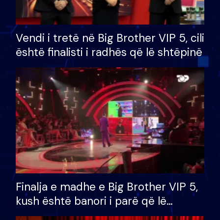
Vendi i tretë në Big Brother VIP 5, cili
është finalisti i radhës që lë shtëpinë
Finalja e madhe e Big Brother VIP 5,
kush është banori i parë që lë
shtëpinë dhe humb mundësinë për