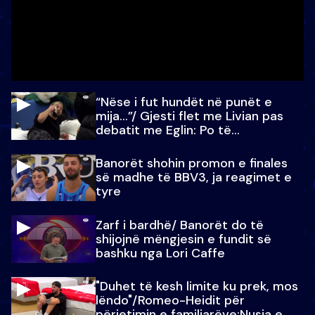
“Nëse i fut hundët në punët e
mija…”/ Gjesti flet me Livian pas
debatit me Eglin: Po të
paralajmëroj
Banorët shohin promon e finales
së madhe të BBV3, ja reagimet e
tyre
Zarf i bardhë/ Banorët do të
shijojnë mëngjesin e fundit së
bashku nga Lori Caffe
"Duhet të kesh limite ku prek, mos
lëndo"/Romeo-Heidit për
përjetimin e familjarëve:Nusja e