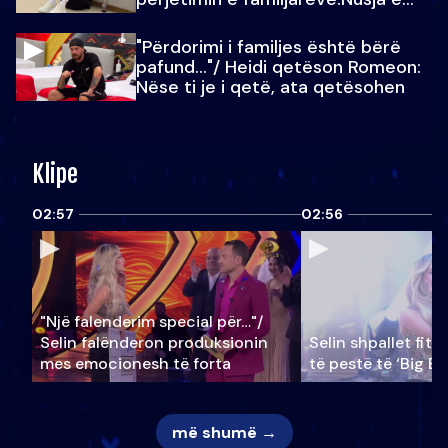
Julit…
"Përdorimi i familjes është bërë
pafund…"/ Heidi qetëson Romeon:
Nëse ti je i qetë, ata qetësohen
Klipe
02:57
02:56
"Një falenderim special për…"/
Selin falënderon produksionin
Selin shpallet fitu
mes emocionesh të forta
të pestë të ‘Big Br
më shumë →