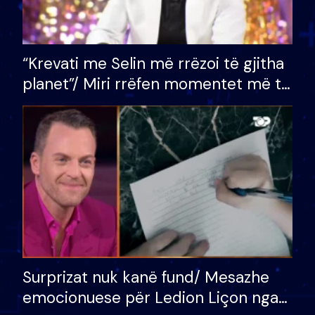
“Krevati me Selin më rrëzoi të gjitha
planet”/ Miri rrëfen momentet më të
bukura në shtëpinë e BB VIP: Do më
mungojë zilja e mëngjesit kur…
Surprizat nuk kanë fund/ Mesazhe
emocionuese për Ledion Liçon nga