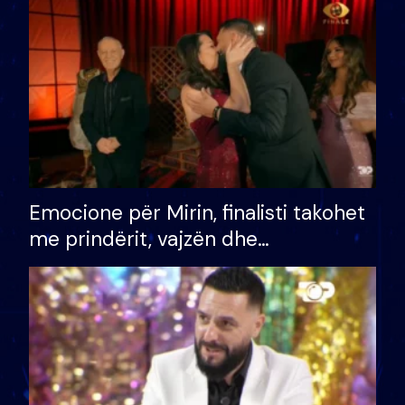
të fituar çmimin e madh
Emocione për Mirin, finalisti takohet
me prindërit, vajzën dhe
bashkëshorten: S’kemi ndonjë letër
divorci apo jo?