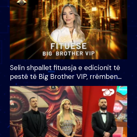
Selin shpallet fituesja e edicionit të
pestë të Big Brother VIP, rrëmben
çmimin e madh prej 100 mijë eurosh