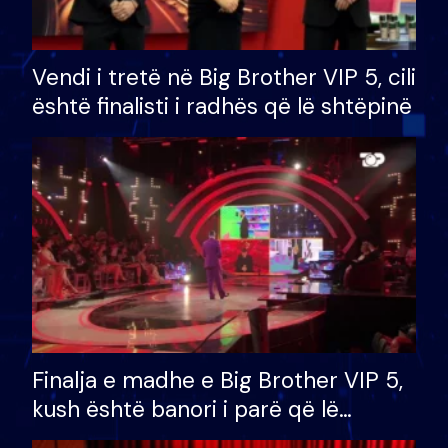
Vendi i tretë në Big Brother VIP 5, cili
është finalisti i radhës që lë shtëpinë
Finalja e madhe e Big Brother VIP 5,
kush është banori i parë që lë
shtëpinë dhe humb mundësinë për