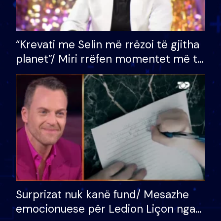
“Krevati me Selin më rrëzoi të gjitha
planet”/ Miri rrëfen momentet më të
bukura në shtëpinë e BB VIP: Do më
mungojë zilja e mëngjesit kur…
Surprizat nuk kanë fund/ Mesazhe
emocionuese për Ledion Liçon nga