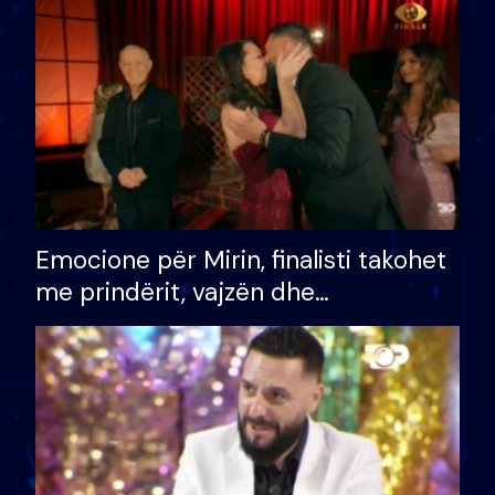
të fituar çmimin e madh
Emocione për Mirin, finalisti takohet
me prindërit, vajzën dhe
bashkëshorten: S’kemi ndonjë letër
divorci apo jo?