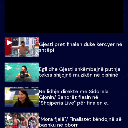
Gjesti pret finalen duke kërcyer në
shtëpi
Egli dhe Gjesti shkëmbejnë puthje
teksa shijojnë muzikën në pishinë
Në lidhje direkte me Sidorela
Gjonin/ Banorët flasin në
"Shqipëria Live" për finalen e
madhe
"Mora fjalë"/ Finalistët këndojnë së
bashku në oborr