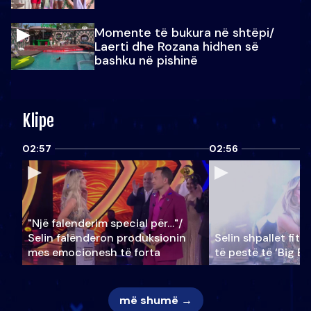
Momente të bukura në shtëpi/
Laerti dhe Rozana hidhen së
bashku në pishinë
Klipe
02:57
02:56
"Një falenderim special për…"/
Selin falënderon produksionin
Selin shpallet fitu
mes emocionesh të forta
të pestë të ‘Big Br
më shumë →