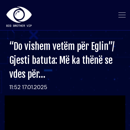
“Do vishem vetëm për Eglin”/
Gjesti batuta: Më ka thënë se
vdes për…
11:52 17.01.2025