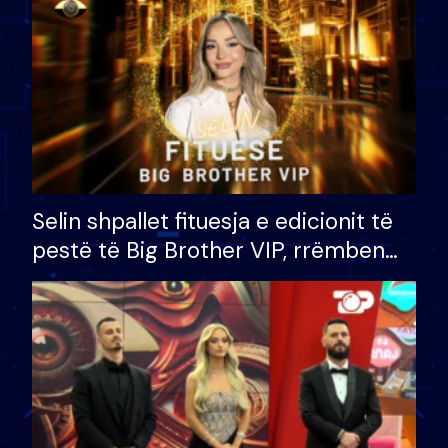
Selin shpallet fituesja e edicionit të
pestë të Big Brother VIP, rrëmben
çmimin e madh prej 100 mijë eurosh