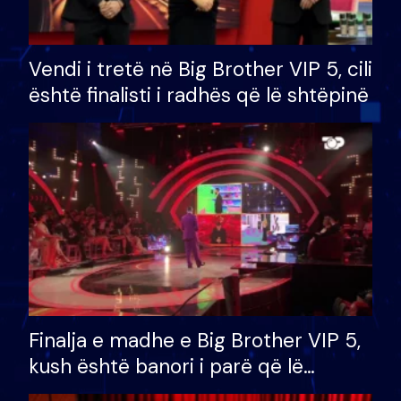
Vendi i tretë në Big Brother VIP 5, cili
është finalisti i radhës që lë shtëpinë
Finalja e madhe e Big Brother VIP 5,
kush është banori i parë që lë
shtëpinë dhe humb mundësinë për