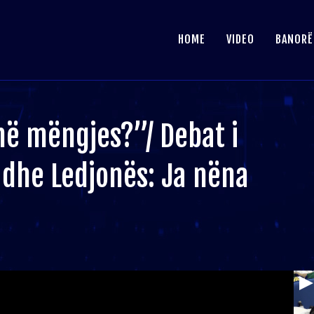
HOME
VIDEO
BANORË
në mëngjes?”/ Debat i
 dhe Ledjonës: Ja nëna