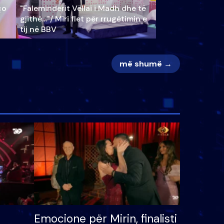
ço
"Faleminderit Vëllai i Madh dhe të
gjithë…"/ Miri flet për rrugëtimin e
tij në BBV
më shumë →
Emocione për Mirin, finalisti