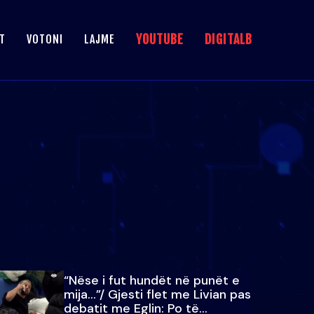
YOUTUBE
DIGITALB
T
VOTONI
LAJME
“Nëse i fut hundët në punët e
mija…”/ Gjesti flet me Livian pas
debatit me Eglin: Po të