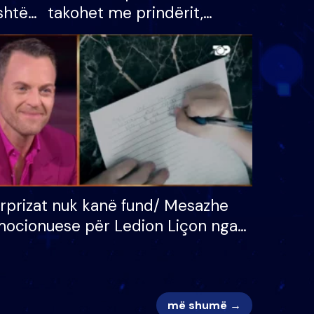
shtë
takohet me prindërit,
tëpinë
vajzën dhe bashkëshorten:
 për
S’kemi ndonjë letër divorci
adh
apo jo?
rprizat nuk kanë fund/ Mesazhe
ocionuese për Ledion Liçon nga
na dhe fëmijët e tij, moderatori
k i mban dot lotët: Nuk meritoj…
më shumë →