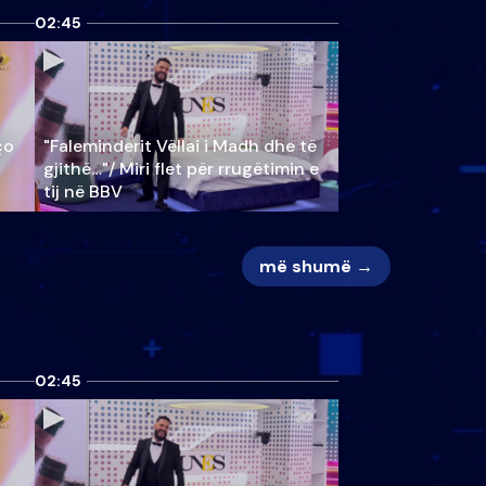
02:45
ço
"Faleminderit Vëllai i Madh dhe të
gjithë…"/ Miri flet për rrugëtimin e
tij në BBV
më shumë →
02:45