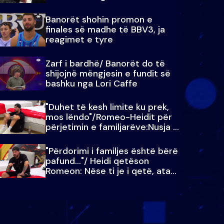
paralajmëroj
Banorët shohin promon e
finales së madhe të BBV3, ja
reagimet e tyre
Zarf i bardhë/ Banorët do të
shijojnë mëngjesin e fundit së
bashku nga Lori Caffe
"Duhet të kesh limite ku prek,
mos lëndo"/Romeo-Heidit për
përjetimin e familjarëve:Nusja e
Julit…
"Përdorimi i familjes është bërë
pafund…"/ Heidi qetëson
Romeon: Nëse ti je i qetë, ata
qetësohen