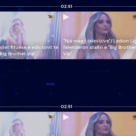
02:51
"Një magji televizive"/ Ledion Li
llet fituese e edicionit të
falenderon stafin e "Big Brother
‘Big Brother Vip’
Vip"
02:51