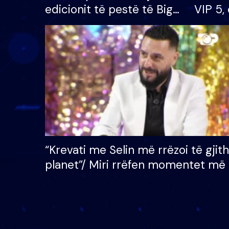
edicionit të pestë të Big
VIP 5, 
Brother VIP, rrëmben
radhës
çmimin e madh prej 100
mijë eurosh
“Krevati me Selin më rrëzoi të gjit
planet”/ Miri rrëfen momentet më 
bukura në shtëpinë e BB VIP: Do 
mungojë zilja e mëngjesit kur…