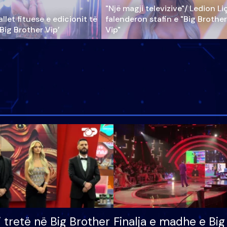
"Një magji televizive"/ Ledion Li
llet fituese e edicionit të
falenderon stafin e "Big Brother
‘Big Brother Vip’
Vip"
i tretë në Big Brother
Finalja e madhe e Big