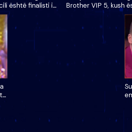
cili është finalisti i
Brother VIP 5, kush ë
 që lë shtëpinë
banori i parë që lë sh
dhe humb mundësinë
të fituar çmimin e m
ha
Su
të
em
më
në
nu