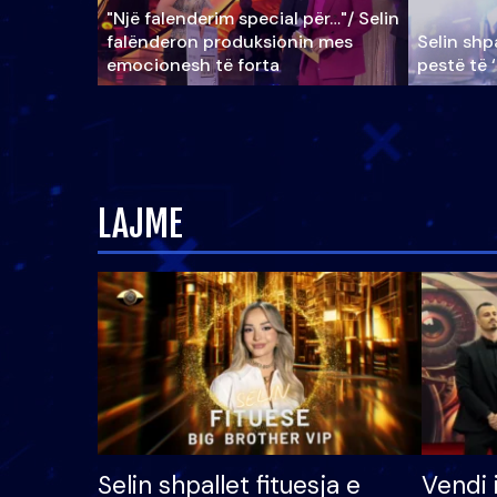
"Një falenderim special për…"/ Selin
falënderon produksionin mes
Selin shpa
emocionesh të forta
pestë të 
LAJME
Selin shpallet fituesja e
Vendi 