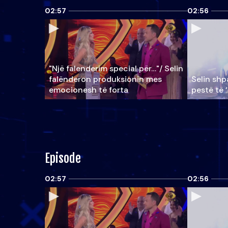
02:57
02:56
"Një falenderim special për…"/ Selin
falënderon produksionin mes
Selin shpa
emocionesh të forta
pestë të 
Episode
02:57
02:56