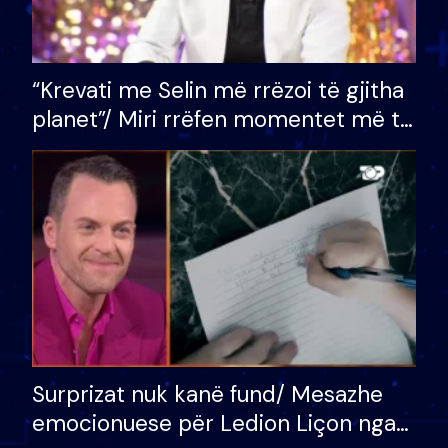
“Krevati me Selin më rrëzoi të gjitha
planet”/ Miri rrëfen momentet më të
bukura në shtëpinë e BB VIP: Do më
mungojë zilja e mëngjesit kur…
Surprizat nuk kanë fund/ Mesazhe
emocionuese për Ledion Liçon nga