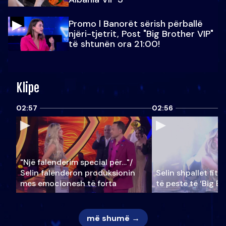
Promo l Banorët sërish përballë
njëri-tjetrit, Post "Big Brother VIP"
të shtunën ora 21:00!
Klipe
02:57
02:56
"Një falenderim special për…"/
Selin falënderon produksionin
Selin shpallet fitu
mes emocionesh të forta
të pestë të ‘Big Br
më shumë →