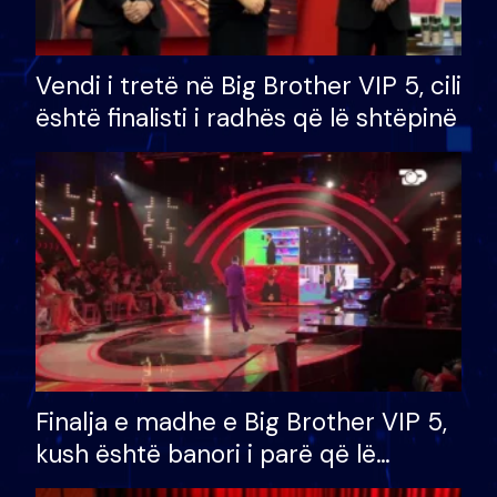
Vendi i tretë në Big Brother VIP 5, cili
është finalisti i radhës që lë shtëpinë
Finalja e madhe e Big Brother VIP 5,
kush është banori i parë që lë
shtëpinë dhe humb mundësinë për