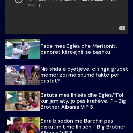
Paqe mes Eglës dhe Meritonit,
banorët kërcejnë së bashku
Nis sfida e pyetjeve, cili nga grupet
memorizoi më shumë fakte për
pastat?
Batuta mes Ilnisës dhe Eglës/“Fol
kur jam aty, jo pas krahëve…” - Big
Brother Albania VIP 3
Sara bisedon me Bardhin pas
diskutimit me Ilnisën - Big Brother
Albania VIP 3