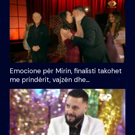
të fituar çmimin e madh
Emocione për Mirin, finalisti takohet
me prindërit, vajzën dhe
bashkëshorten: S’kemi ndonjë letër
divorci apo jo?