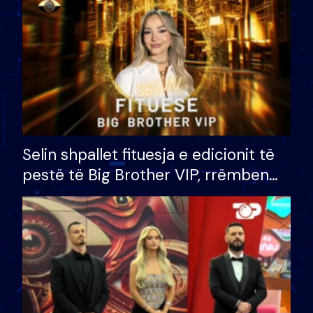
Selin shpallet fituesja e edicionit të
pestë të Big Brother VIP, rrëmben
çmimin e madh prej 100 mijë eurosh