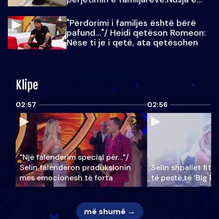
Julit…
"Përdorimi i familjes është bërë
pafund…"/ Heidi qetëson Romeon:
Nëse ti je i qetë, ata qetësohen
Klipe
02:57
02:56
"Një falenderim special për…"/
Selin falënderon produksionin
Selin shpallet fitu
mes emocionesh të forta
të pestë të ‘Big Br
më shumë →