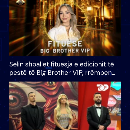
Selin shpallet fituesja e edicionit të
pestë të Big Brother VIP, rrëmben
çmimin e madh prej 100 mijë eurosh