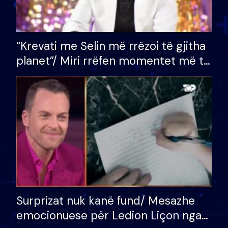
“Krevati me Selin më rrëzoi të gjitha
planet”/ Miri rrëfen momentet më të
bukura në shtëpinë e BB VIP: Do më
mungojë zilja e mëngjesit kur…
Surprizat nuk kanë fund/ Mesazhe
emocionuese për Ledion Liçon nga