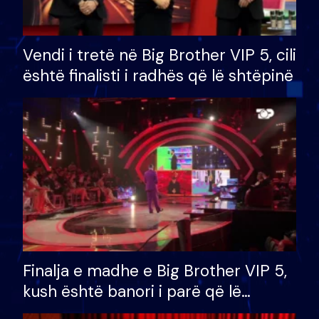
Vendi i tretë në Big Brother VIP 5, cili
është finalisti i radhës që lë shtëpinë
Finalja e madhe e Big Brother VIP 5,
kush është banori i parë që lë
shtëpinë dhe humb mundësinë për