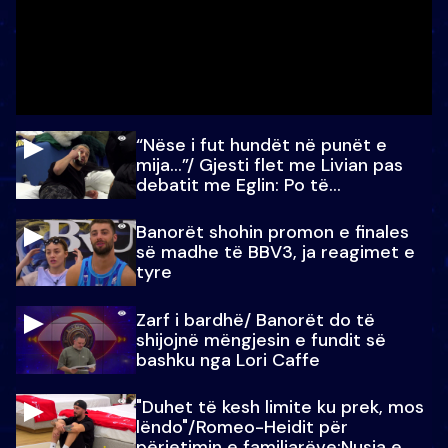
“Nëse i fut hundët në punët e
mija…”/ Gjesti flet me Livian pas
debatit me Eglin: Po të
paralajmëroj
Banorët shohin promon e finales
së madhe të BBV3, ja reagimet e
tyre
Zarf i bardhë/ Banorët do të
shijojnë mëngjesin e fundit së
bashku nga Lori Caffe
"Duhet të kesh limite ku prek, mos
lëndo"/Romeo-Heidit për
përjetimin e familjarëve:Nusja e