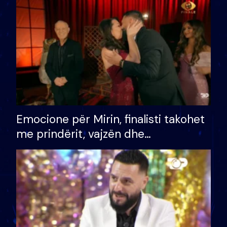
të fituar çmimin e madh
Emocione për Mirin, finalisti takohet
me prindërit, vajzën dhe
bashkëshorten: S’kemi ndonjë letër
divorci apo jo?