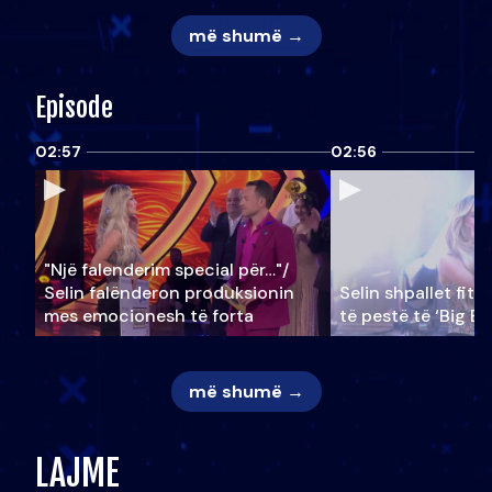
më shumë →
Episode
02:57
02:56
"Një falenderim special për…"/
Selin falënderon produksionin
Selin shpallet fitu
mes emocionesh të forta
të pestë të ‘Big Br
më shumë →
LAJME