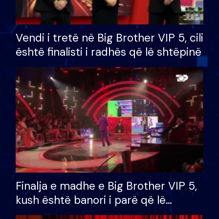
Vendi i tretë në Big Brother VIP 5, cili
është finalisti i radhës që lë shtëpinë
Finalja e madhe e Big Brother VIP 5,
kush është banori i parë që lë
shtëpinë dhe humb mundësinë për