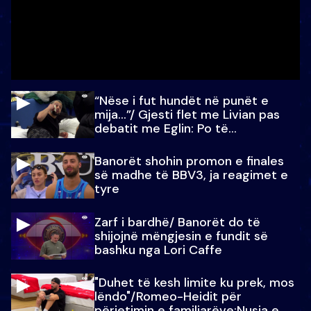
“Nëse i fut hundët në punët e
mija…”/ Gjesti flet me Livian pas
debatit me Eglin: Po të
paralajmëroj
Banorët shohin promon e finales
së madhe të BBV3, ja reagimet e
tyre
Zarf i bardhë/ Banorët do të
shijojnë mëngjesin e fundit së
bashku nga Lori Caffe
"Duhet të kesh limite ku prek, mos
lëndo"/Romeo-Heidit për
përjetimin e familjarëve:Nusja e