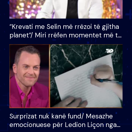
“Krevati me Selin më rrëzoi të gjitha
planet”/ Miri rrëfen momentet më të
bukura në shtëpinë e BB VIP: Do më
mungojë zilja e mëngjesit kur…
Surprizat nuk kanë fund/ Mesazhe
emocionuese për Ledion Liçon nga