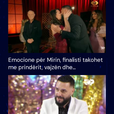
të fituar çmimin e madh
Emocione për Mirin, finalisti takohet
me prindërit, vajzën dhe
bashkëshorten: S’kemi ndonjë letër
divorci apo jo?