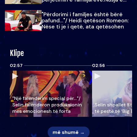
Julit…
"Përdorimi i familjes është bërë
pafund…"/ Heidi qetëson Romeon:
Nëse ti je i qetë, ata qetësohen
Klipe
02:57
02:56
"Një falenderim special për…"/
Selin falënderon produksionin
Selin shpallet fitu
mes emocionesh të forta
të pestë të ‘Big Br
më shumë →