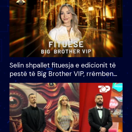
Selin shpallet fituesja e edicionit të
pestë të Big Brother VIP, rrëmben
çmimin e madh prej 100 mijë eurosh