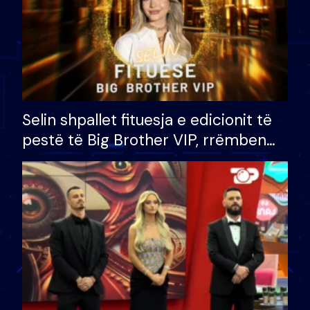
Selin shpallet fituesja e edicionit të
pestë të Big Brother VIP, rrëmben
çmimin e madh prej 100 mijë eurosh