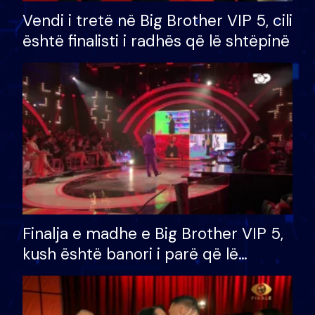
Vendi i tretë në Big Brother VIP 5, cili
është finalisti i radhës që lë shtëpinë
Finalja e madhe e Big Brother VIP 5,
kush është banori i parë që lë
shtëpinë dhe humb mundësinë për
të fituar çmimin e madh