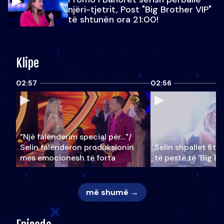
njëri-tjetrit, Post "Big Brother VIP"
të shtunën ora 21:00!
Klipe
02:57
02:56
"Një falenderim special për…"/
Selin falënderon produksionin
Selin shpallet fitu
mes emocionesh të forta
të pestë të ‘Big Br
më shumë →