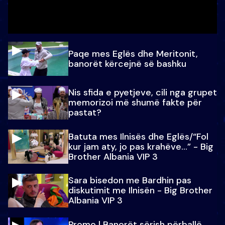
Paqe mes Eglës dhe Meritonit,
banorët kërcejnë së bashku
Nis sfida e pyetjeve, cili nga grupet
memorizoi më shumë fakte për
pastat?
Batuta mes Ilnisës dhe Eglës/“Fol
kur jam aty, jo pas krahëve…” - Big
Brother Albania VIP 3
Sara bisedon me Bardhin pas
diskutimit me Ilnisën - Big Brother
Albania VIP 3
Promo l Banorët sërish përballë