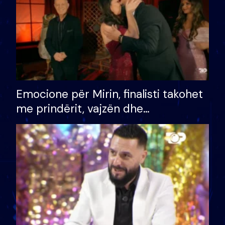
Emocione për Mirin, finalisti takohet
me prindërit, vajzën dhe
bashkëshorten: S’kemi ndonjë letër
divorci apo jo?