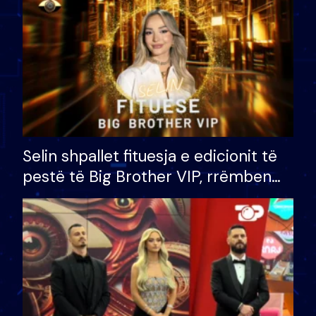
Selin shpallet fituesja e edicionit të
pestë të Big Brother VIP, rrëmben
çmimin e madh prej 100 mijë eurosh