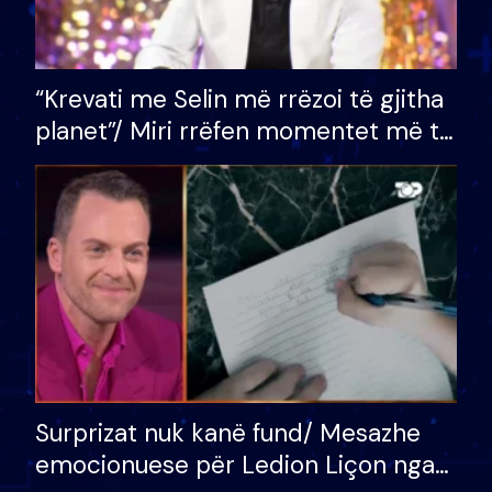
“Krevati me Selin më rrëzoi të gjitha
planet”/ Miri rrëfen momentet më të
bukura në shtëpinë e BB VIP: Do më
mungojë zilja e mëngjesit kur…
Surprizat nuk kanë fund/ Mesazhe
emocionuese për Ledion Liçon nga