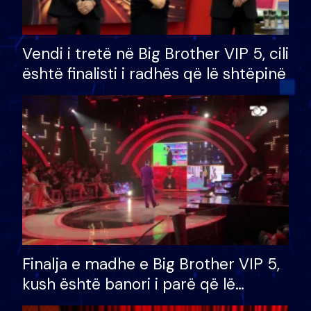
Vendi i tretë në Big Brother VIP 5, cili
është finalisti i radhës që lë shtëpinë
Finalja e madhe e Big Brother VIP 5,
kush është banori i parë që lë
shtëpinë dhe humb mundësinë për