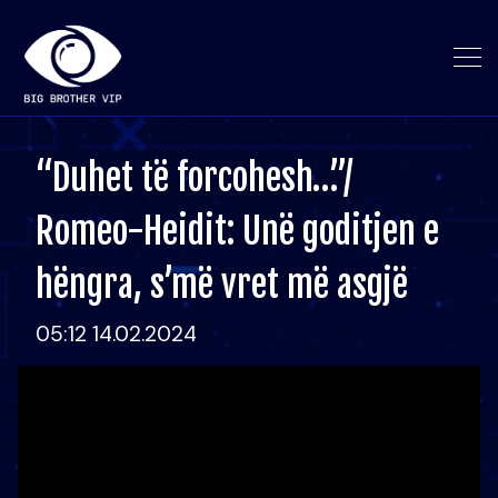
“Duhet të forcohesh…”/
Romeo-Heidit: Unë goditjen e
hëngra, s’më vret më asgjë
05:12 14.02.2024