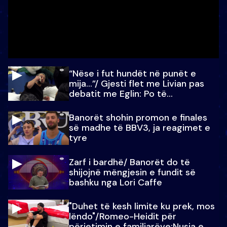
“Nëse i fut hundët në punët e
mija…”/ Gjesti flet me Livian pas
debatit me Eglin: Po të
paralajmëroj
Banorët shohin promon e finales
së madhe të BBV3, ja reagimet e
tyre
Zarf i bardhë/ Banorët do të
shijojnë mëngjesin e fundit së
bashku nga Lori Caffe
"Duhet të kesh limite ku prek, mos
lëndo"/Romeo-Heidit për
përjetimin e familjarëve:Nusja e