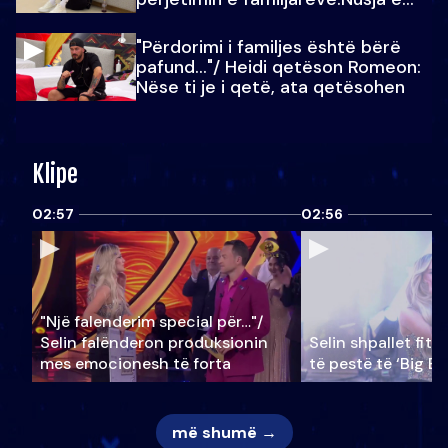
Julit…
"Përdorimi i familjes është bërë
pafund…"/ Heidi qetëson Romeon:
Nëse ti je i qetë, ata qetësohen
Klipe
02:57
02:56
"Një falenderim special për…"/
Selin falënderon produksionin
Selin shpallet fitu
mes emocionesh të forta
të pestë të ‘Big Br
më shumë →