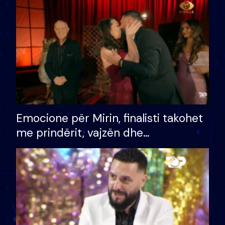
të fituar çmimin e madh
Emocione për Mirin, finalisti takohet
me prindërit, vajzën dhe
bashkëshorten: S’kemi ndonjë letër
divorci apo jo?