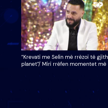
çmimin e madh prej 100
mijë eurosh
“Krevati me Selin më rrëzoi të gjit
planet”/ Miri rrëfen momentet më 
bukura në shtëpinë e BB VIP: Do 
mungojë zilja e mëngjesit kur…