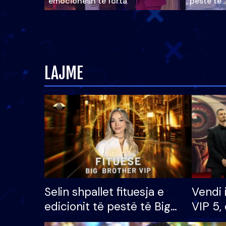
emocionesh të forta
pestë të 
LAJME
Selin shpallet fituesja e
Vendi 
edicionit të pestë të Big
VIP 5, 
Brother VIP, rrëmben
radhës