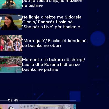
puthje teksa shijojnë muzikën
në pishinë
Në lidhje direkte me Sidorela
Gjonin/ Banorët flasin në
"Shqipëria Live" për finalen e
madhe
"Mora fjalë"/ Finalistët këndojnë
së bashku në oborr
Momente të bukura në shtëpi/
Laerti dhe Rozana hidhen së
bashku në pishinë
02:45