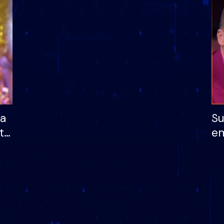
dhe humb mundësinë
të fituar çmimin e m
ha
Su
të
em
më
në
nu