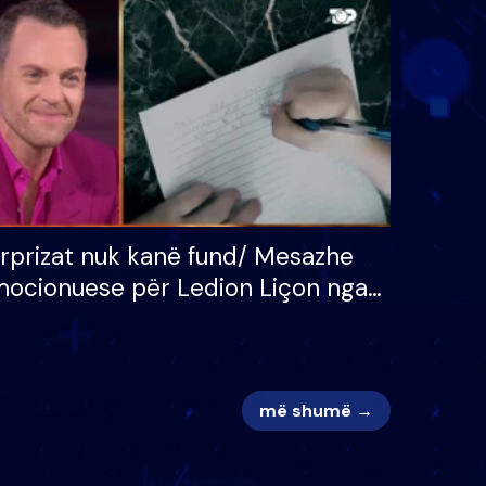
 për
S’kemi ndonjë letër divorci
adh
apo jo?
rprizat nuk kanë fund/ Mesazhe
ocionuese për Ledion Liçon nga
na dhe fëmijët e tij, moderatori
k i mban dot lotët: Nuk meritoj…
më shumë →