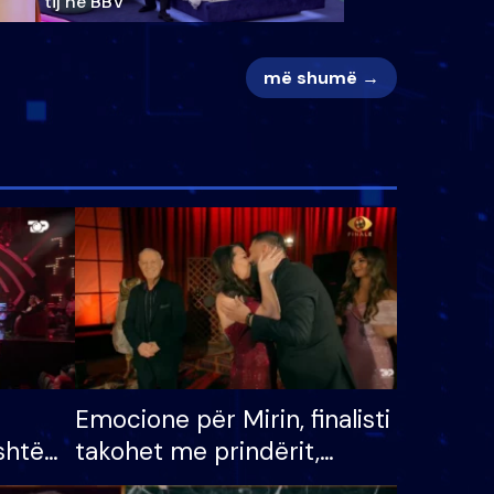
tij në BBV
më shumë →
Emocione për Mirin, finalisti
shtë
takohet me prindërit,
tëpinë
vajzën dhe bashkëshorten: