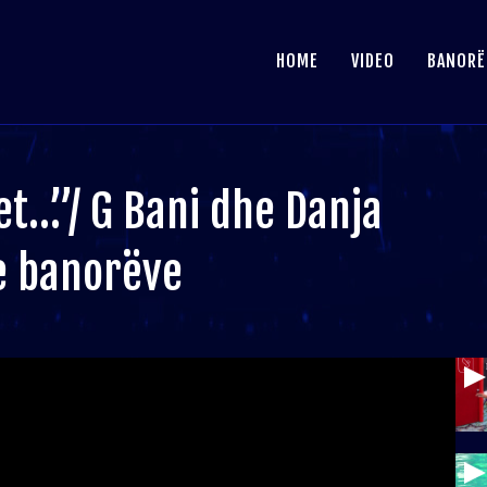
HOME
VIDEO
BANORË
et…”/ G Bani dhe Danja
 e banorëve