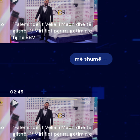
ço
"Faleminderit Vëllai i Madh dhe të
gjithë…"/ Miri flet për rrugëtimin e
tij në BBV
më shumë →
02:45
ço
"Faleminderit Vëllai i Madh dhe të
gjithë…"/ Miri flet për rrugëtimin e