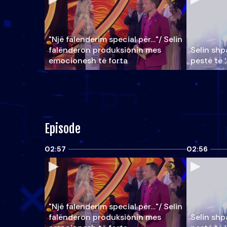
"Një falenderim special për…"/ Selin
falënderon produksionin mes
Selin shpa
emocionesh të forta
pestë të 
Episode
02:57
02:56
"Një falenderim special për…"/ Selin
falënderon produksionin mes
Selin shpa