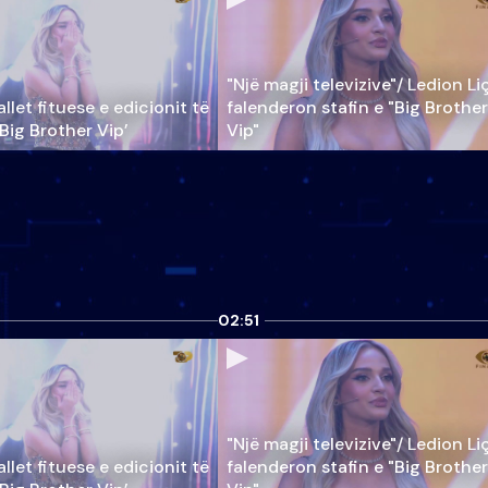
"Një magji televizive"/ Ledion Li
llet fituese e edicionit të
falenderon stafin e "Big Brother
‘Big Brother Vip’
Vip"
02:51
"Një magji televizive"/ Ledion Li
llet fituese e edicionit të
falenderon stafin e "Big Brother