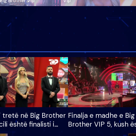
‘Big Brother Vip’
Vip"
i tretë në Big Brother
Finalja e madhe e Big
cili është finalisti i
Brother VIP 5, kush ë
 që lë shtëpinë
banori i parë që lë sh