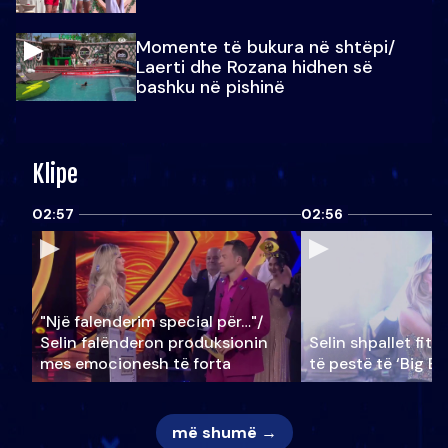
Momente të bukura në shtëpi/
Laerti dhe Rozana hidhen së
bashku në pishinë
Klipe
02:57
02:56
"Një falenderim special për…"/
Selin falënderon produksionin
Selin shpallet fitu
mes emocionesh të forta
të pestë të ‘Big Br
më shumë →