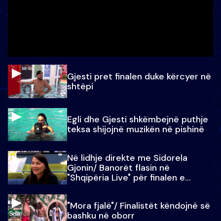
Gjesti pret finalen duke kërcyer në
shtëpi
Egli dhe Gjesti shkëmbejnë puthje
teksa shijojnë muzikën në pishinë
Në lidhje direkte me Sidorela
Gjonin/ Banorët flasin në
"Shqipëria Live" për finalen e
madhe
"Mora fjalë"/ Finalistët këndojnë së
bashku në oborr