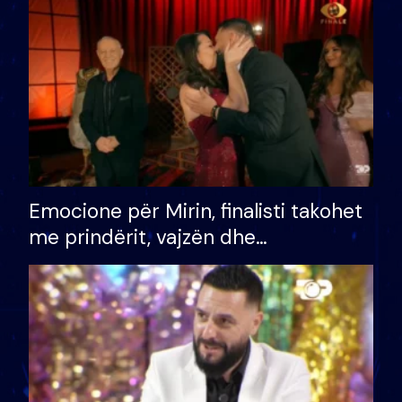
të fituar çmimin e madh
Emocione për Mirin, finalisti takohet
me prindërit, vajzën dhe
bashkëshorten: S’kemi ndonjë letër
divorci apo jo?