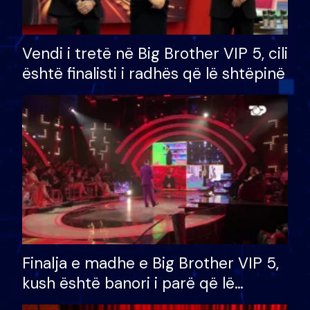
Vendi i tretë në Big Brother VIP 5, cili
është finalisti i radhës që lë shtëpinë
Finalja e madhe e Big Brother VIP 5,
kush është banori i parë që lë
shtëpinë dhe humb mundësinë për