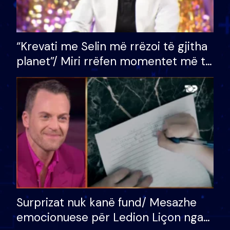
“Krevati me Selin më rrëzoi të gjitha
planet”/ Miri rrëfen momentet më të
bukura në shtëpinë e BB VIP: Do më
mungojë zilja e mëngjesit kur…
Surprizat nuk kanë fund/ Mesazhe
emocionuese për Ledion Liçon nga