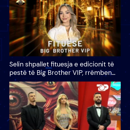
Selin shpallet fituesja e edicionit të
pestë të Big Brother VIP, rrëmben
çmimin e madh prej 100 mijë eurosh