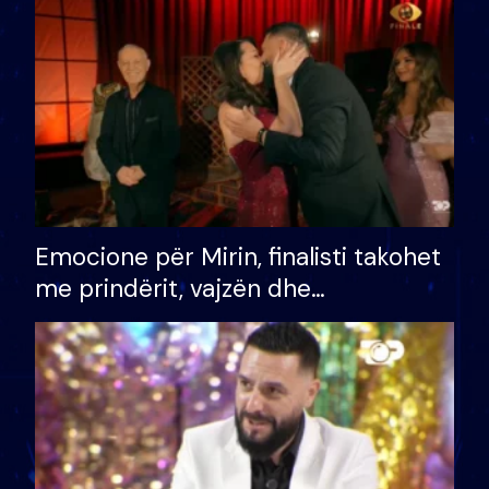
të fituar çmimin e madh
Emocione për Mirin, finalisti takohet
me prindërit, vajzën dhe
bashkëshorten: S’kemi ndonjë letër
divorci apo jo?