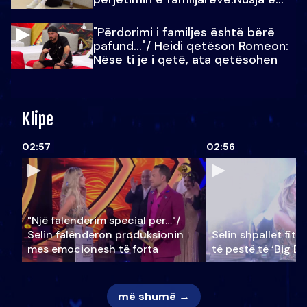
Julit…
"Përdorimi i familjes është bërë
pafund…"/ Heidi qetëson Romeon:
Nëse ti je i qetë, ata qetësohen
Klipe
02:57
02:56
"Një falenderim special për…"/
Selin falënderon produksionin
Selin shpallet fitu
mes emocionesh të forta
të pestë të ‘Big Br
më shumë →