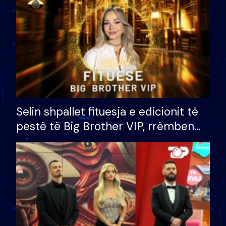
Selin shpallet fituesja e edicionit të
pestë të Big Brother VIP, rrëmben
çmimin e madh prej 100 mijë eurosh