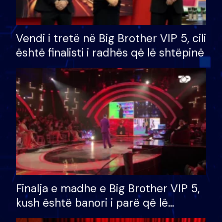
Vendi i tretë në Big Brother VIP 5, cili
është finalisti i radhës që lë shtëpinë
Finalja e madhe e Big Brother VIP 5,
kush është banori i parë që lë
shtëpinë dhe humb mundësinë për