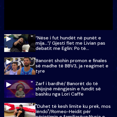
“Nëse i fut hundët në punët e
mija…”/ Gjesti flet me Livian pas
debatit me Eglin: Po të
paralajmëroj
Banorët shohin promon e finales
së madhe të BBV3, ja reagimet e
tyre
Zarf i bardhë/ Banorët do të
shijojnë mëngjesin e fundit së
bashku nga Lori Caffe
"Duhet të kesh limite ku prek, mos
lëndo"/Romeo-Heidit për
përjetimin e familjarëve:Nusja e