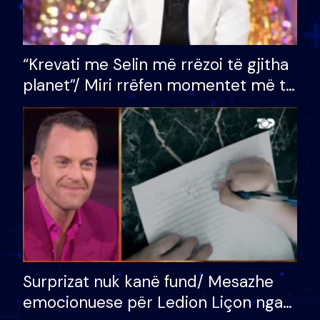
“Krevati me Selin më rrëzoi të gjitha
planet”/ Miri rrëfen momentet më të
bukura në shtëpinë e BB VIP: Do më
mungojë zilja e mëngjesit kur…
Surprizat nuk kanë fund/ Mesazhe
emocionuese për Ledion Liçon nga