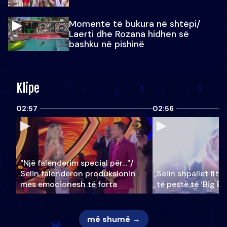
Momente të bukura në shtëpi/
Laerti dhe Rozana hidhen së
bashku në pishinë
Klipe
02:57
02:56
"Një falenderim special për…"/
Selin falënderon produksionin
Selin shpallet fitu
mes emocionesh të forta
të pestë të ‘Big Br
më shumë →