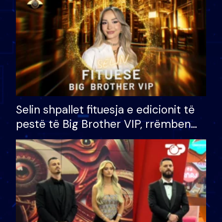
Selin shpallet fituesja e edicionit të
pestë të Big Brother VIP, rrëmben
çmimin e madh prej 100 mijë eurosh