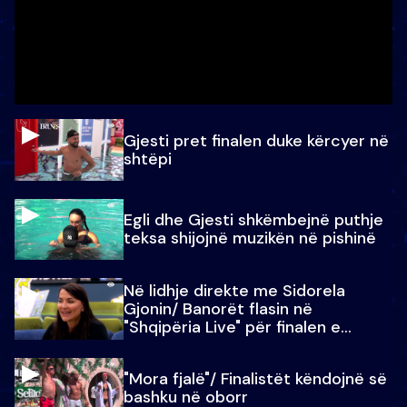
Gjesti pret finalen duke kërcyer në
shtëpi
Egli dhe Gjesti shkëmbejnë puthje
teksa shijojnë muzikën në pishinë
Në lidhje direkte me Sidorela
Gjonin/ Banorët flasin në
"Shqipëria Live" për finalen e
madhe
"Mora fjalë"/ Finalistët këndojnë së
bashku në oborr