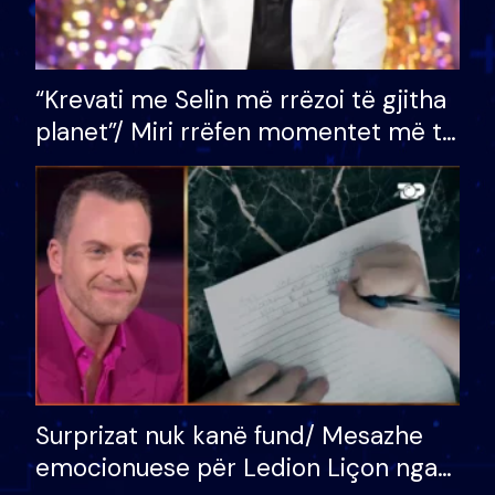
“Krevati me Selin më rrëzoi të gjitha
planet”/ Miri rrëfen momentet më të
bukura në shtëpinë e BB VIP: Do më
mungojë zilja e mëngjesit kur…
Surprizat nuk kanë fund/ Mesazhe
emocionuese për Ledion Liçon nga