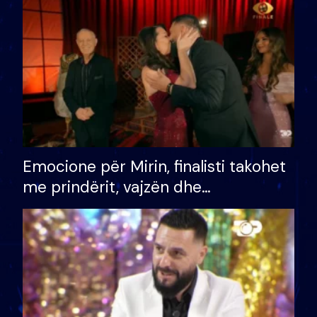
të fituar çmimin e madh
Emocione për Mirin, finalisti takohet
me prindërit, vajzën dhe
bashkëshorten: S’kemi ndonjë letër
divorci apo jo?