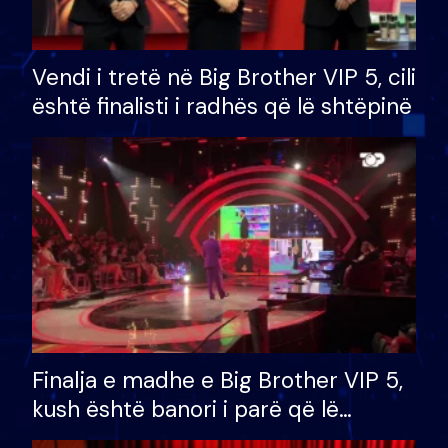
Vendi i tretë në Big Brother VIP 5, cili
është finalisti i radhës që lë shtëpinë
Finalja e madhe e Big Brother VIP 5,
kush është banori i parë që lë
shtëpinë dhe humb mundësinë për