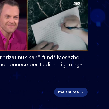
 për
S’kemi ndonjë letër divorci
adh
apo jo?
rprizat nuk kanë fund/ Mesazhe
ocionuese për Ledion Liçon nga
na dhe fëmijët e tij, moderatori
k i mban dot lotët: Nuk meritoj…
më shumë →