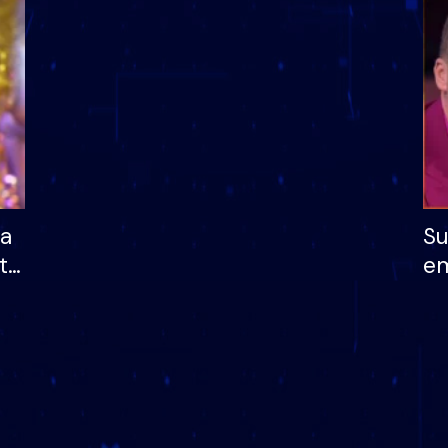
dhe humb mundësinë
të fituar çmimin e m
ha
Su
të
em
më
në
nu