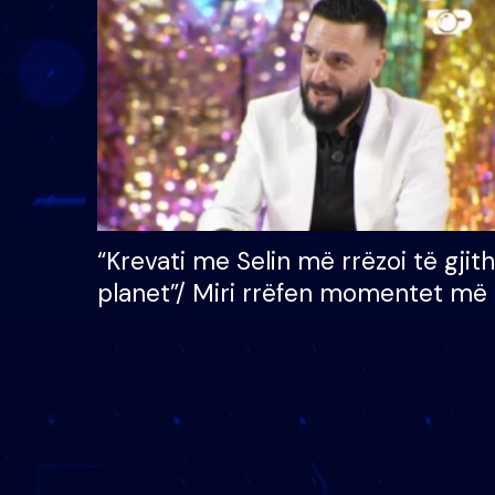
çmimin e madh prej 100
mijë eurosh
“Krevati me Selin më rrëzoi të gjit
planet”/ Miri rrëfen momentet më 
bukura në shtëpinë e BB VIP: Do 
mungojë zilja e mëngjesit kur…