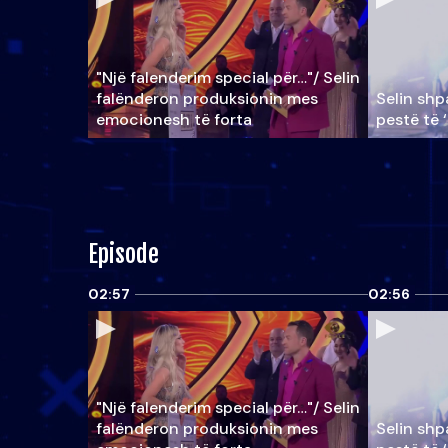
"Një falenderim special për…"/ Selin
falënderon produksionin mes
Selin shpa
emocionesh të forta
pestë të 
Episode
02:57
02:56
"Një falenderim special për…"/ Selin
falënderon produksionin mes
Selin shpa