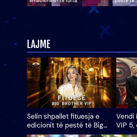
emocionesh të forta
pestë të 
LAJME
Selin shpallet fituesja e
Vendi 
edicionit të pestë të Big
VIP 5, 
Brother VIP, rrëmben
radhës