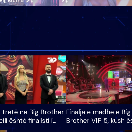
‘Big Brother Vip’
Vip"
i tretë në Big Brother
Finalja e madhe e Big
cili është finalisti i
Brother VIP 5, kush ë
 që lë shtëpinë
banori i parë që lë sh