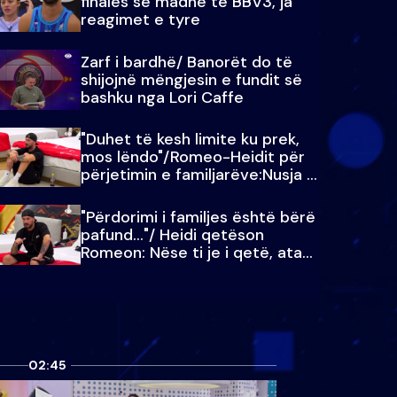
finales së madhe të BBV3, ja
reagimet e tyre
Zarf i bardhë/ Banorët do të
shijojnë mëngjesin e fundit së
bashku nga Lori Caffe
"Duhet të kesh limite ku prek,
mos lëndo"/Romeo-Heidit për
përjetimin e familjarëve:Nusja e
Julit…
"Përdorimi i familjes është bërë
pafund…"/ Heidi qetëson
Romeon: Nëse ti je i qetë, ata
qetësohen
02:45