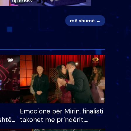
tij në BBV
më shumë →
Emocione për Mirin, finalisti
shtë
takohet me prindërit,
tëpinë
vajzën dhe bashkëshorten: