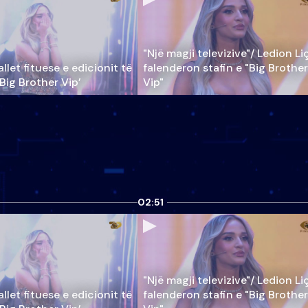
"Një magji televizive"/ Ledion Li
llet fituese e edicionit të
falenderon stafin e "Big Brother
‘Big Brother Vip’
Vip"
02:51
"Një magji televizive"/ Ledion Li
llet fituese e edicionit të
falenderon stafin e "Big Brother