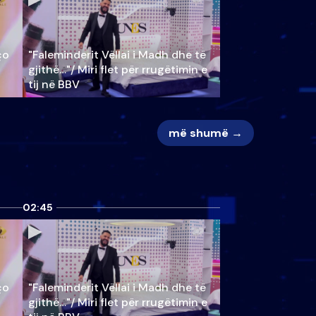
ço
"Faleminderit Vëllai i Madh dhe të
gjithë…"/ Miri flet për rrugëtimin e
tij në BBV
më shumë →
02:45
ço
"Faleminderit Vëllai i Madh dhe të
gjithë…"/ Miri flet për rrugëtimin e