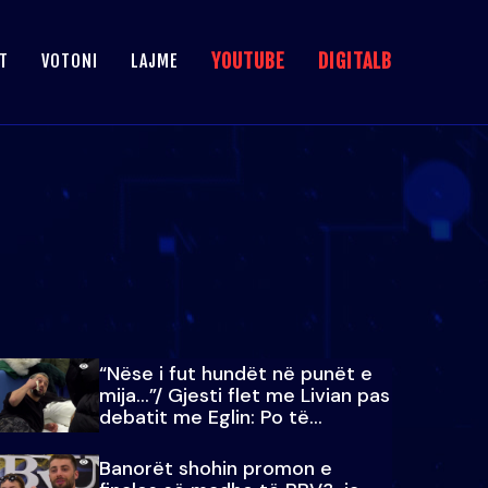
YOUTUBE
DIGITALB
T
VOTONI
LAJME
“Nëse i fut hundët në punët e
mija…”/ Gjesti flet me Livian pas
debatit me Eglin: Po të
paralajmëroj
Banorët shohin promon e