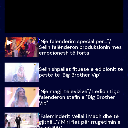
"Një falenderim special për…"/
Selin falënderon produksionin mes
emocionesh të forta
Selin shpallet fituese e edicionit të
pestë të ‘Big Brother Vip’
"Një magji televizive"/ Ledion Liço
falenderon stafin e "Big Brother
Vip"
"Faleminderit Vëllai i Madh dhe të
gjithë…"/ Miri flet për rrugëtimin e
tij në BBV