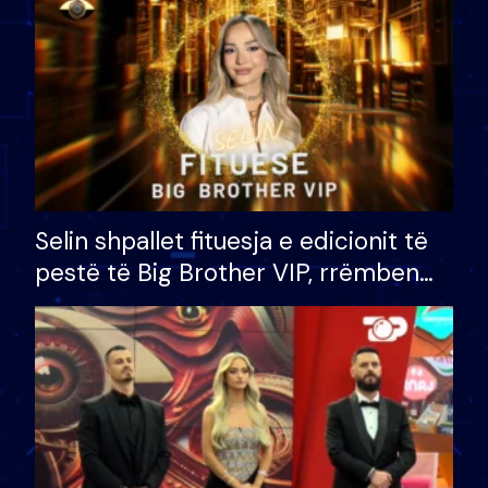
Selin shpallet fituesja e edicionit të
pestë të Big Brother VIP, rrëmben
çmimin e madh prej 100 mijë eurosh