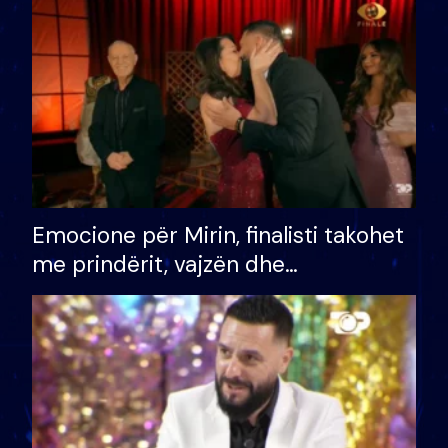
të fituar çmimin e madh
Emocione për Mirin, finalisti takohet
me prindërit, vajzën dhe
bashkëshorten: S’kemi ndonjë letër
divorci apo jo?