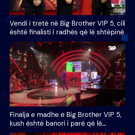
Vendi i tretë në Big Brother VIP 5, cili
është finalisti i radhës që lë shtëpinë
Finalja e madhe e Big Brother VIP 5,
kush është banori i parë që lë
shtëpinë dhe humb mundësinë për