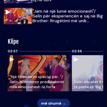
"Jam në një lumë emocionesh"/
Selin për eksperiencën e saj në Big
Brother: Rrugëtimi më unik…
Klipe
02:57
02:56
"Një falenderim special për…"/
Selin falënderon produksionin
Selin shpallet fitu
mes emocionesh të forta
të pestë të ‘Big Br
më shumë →