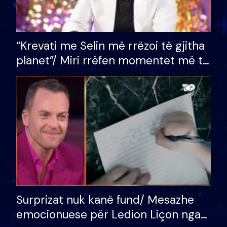
“Krevati me Selin më rrëzoi të gjitha
planet”/ Miri rrëfen momentet më të
bukura në shtëpinë e BB VIP: Do më
mungojë zilja e mëngjesit kur…
Surprizat nuk kanë fund/ Mesazhe
emocionuese për Ledion Liçon nga