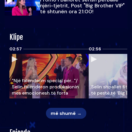
njëri-tjetrit, Post "Big Brother VIP"
të shtunën ora 21:00!
Klipe
02:57
02:56
"Një falenderim special për…"/
Selin falënderon produksionin
Selin shpallet fitu
mes emocionesh të forta
të pestë të ‘Big Br
më shumë →