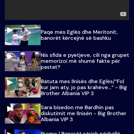
Paqe mes Eglës dhe Meritonit,
banorët kërcejnë së bashku
Nis sfida e pyetjeve, cili nga grupet
memorizoi më shumë fakte për
pastat?
Batuta mes Ilnisës dhe Eglës/“Fol
kur jam aty, jo pas krahëve…” - Big
Brother Albania VIP 3
Sara bisedon me Bardhin pas
diskutimit me Ilnisën - Big Brother
Albania VIP 3
Promo l Banorët sërish përballë