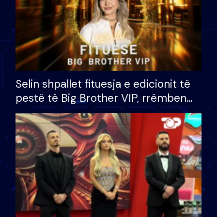
Selin shpallet fituesja e edicionit të
pestë të Big Brother VIP, rrëmben
çmimin e madh prej 100 mijë eurosh