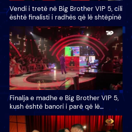
Vendi i tretë në Big Brother VIP 5, cili
është finalisti i radhës që lë shtëpinë
Finalja e madhe e Big Brother VIP 5,
kush është banori i parë që lë
shtëpinë dhe humb mundësinë për
të fituar çmimin e madh