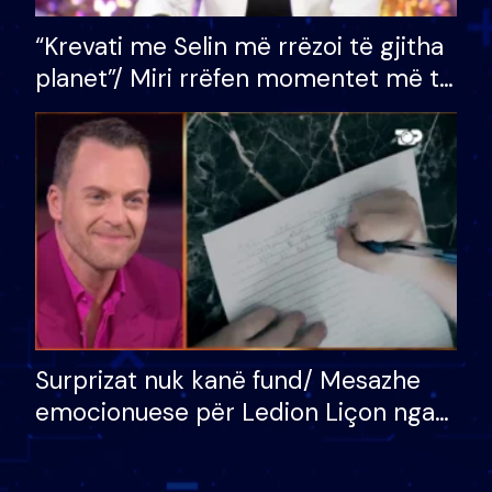
“Krevati me Selin më rrëzoi të gjitha
planet”/ Miri rrëfen momentet më të
bukura në shtëpinë e BB VIP: Do më
mungojë zilja e mëngjesit kur…
Surprizat nuk kanë fund/ Mesazhe
emocionuese për Ledion Liçon nga
nëna dhe fëmijët e tij, moderatori
nuk i mban dot lotët: Nuk meritoj…