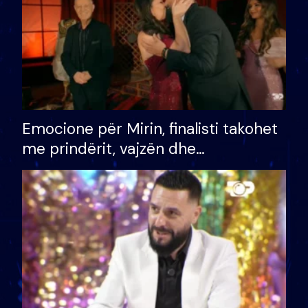
Emocione për Mirin, finalisti takohet
me prindërit, vajzën dhe
bashkëshorten: S’kemi ndonjë letër
divorci apo jo?