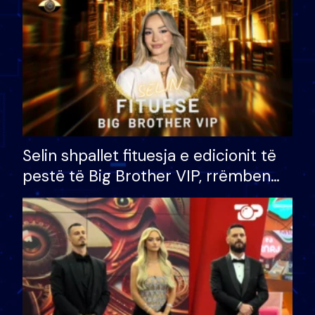
Selin shpallet fituesja e edicionit të
pestë të Big Brother VIP, rrëmben
çmimin e madh prej 100 mijë eurosh