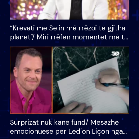
“Krevati me Selin më rrëzoi të gjitha
planet”/ Miri rrëfen momentet më të
bukura në shtëpinë e BB VIP: Do më
mungojë zilja e mëngjesit kur…
Surprizat nuk kanë fund/ Mesazhe
emocionuese për Ledion Liçon nga