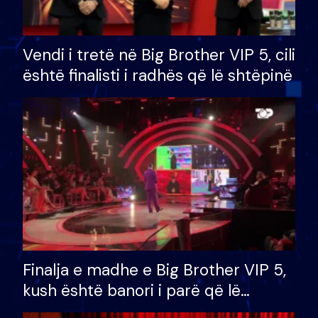
Vendi i tretë në Big Brother VIP 5, cili
është finalisti i radhës që lë shtëpinë
Finalja e madhe e Big Brother VIP 5,
kush është banori i parë që lë
shtëpinë dhe humb mundësinë për