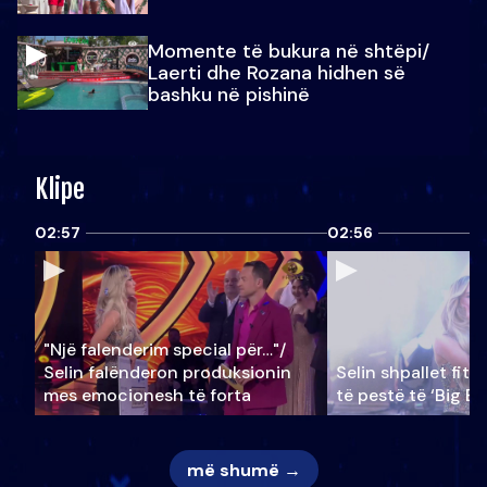
Momente të bukura në shtëpi/
Laerti dhe Rozana hidhen së
bashku në pishinë
Klipe
02:57
02:56
"Një falenderim special për…"/
Selin falënderon produksionin
Selin shpallet fitu
mes emocionesh të forta
të pestë të ‘Big Br
më shumë →