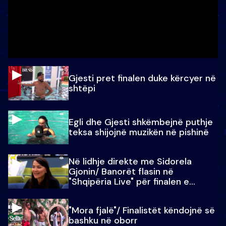
Gjesti pret finalen duke kërcyer në
shtëpi
Egli dhe Gjesti shkëmbejnë puthje
teksa shijojnë muzikën në pishinë
Në lidhje direkte me Sidorela
Gjonin/ Banorët flasin në
"Shqipëria Live" për finalen e
madhe
"Mora fjalë"/ Finalistët këndojnë së
bashku në oborr