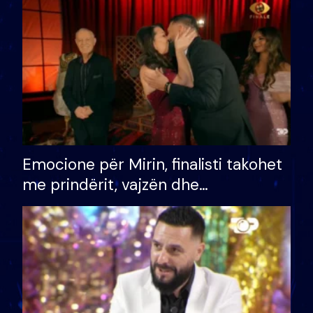
të fituar çmimin e madh
Emocione për Mirin, finalisti takohet
me prindërit, vajzën dhe
bashkëshorten: S’kemi ndonjë letër
divorci apo jo?