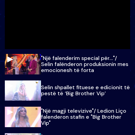
"Një falenderim special për…"/
Selin falënderon produksionin mes
emocionesh të forta
Selin shpallet fituese e edicionit të
pestë të ‘Big Brother Vip’
"Një magji televizive"/ Ledion Liço
falenderon stafin e "Big Brother
Vip"