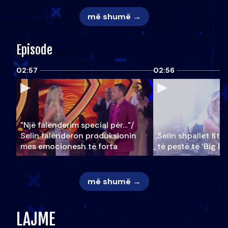
më shumë →
Episode
02:57
02:56
"Një falenderim special për…"/
Selin falënderon produksionin
Selin shpallet fitu
mes emocionesh të forta
të pestë të ‘Big Br
më shumë →
LAJME