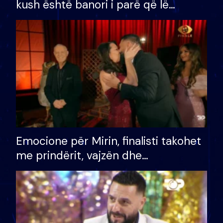
kush është banori i parë që lë
shtëpinë dhe humb mundësinë për
të fituar çmimin e madh
Emocione për Mirin, finalisti takohet
me prindërit, vajzën dhe
bashkëshorten: S’kemi ndonjë letër
divorci apo jo?