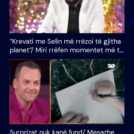
“Krevati me Selin më rrëzoi të gjitha
planet”/ Miri rrëfen momentet më të
bukura në shtëpinë e BB VIP: Do më
mungojë zilja e mëngjesit kur…
Surprizat nuk kanë fund/ Mesazhe