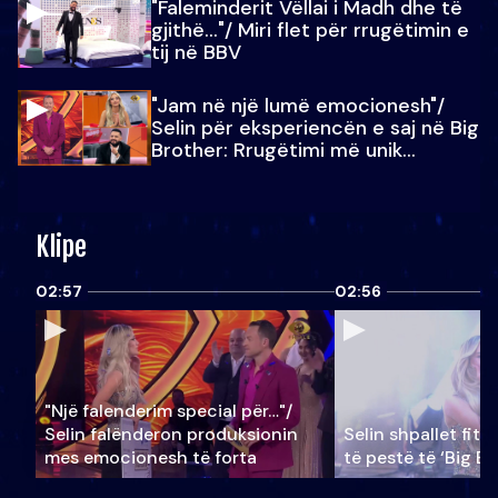
"Faleminderit Vëllai i Madh dhe të
gjithë…"/ Miri flet për rrugëtimin e
tij në BBV
"Jam në një lumë emocionesh"/
Selin për eksperiencën e saj në Big
Brother: Rrugëtimi më unik…
Klipe
02:57
02:56
"Një falenderim special për…"/
Selin falënderon produksionin
Selin shpallet fitu
mes emocionesh të forta
të pestë të ‘Big Br