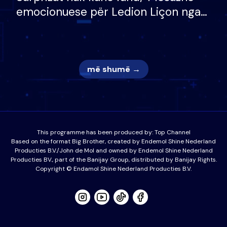
emocionuese për Ledion Liçon nga
nëna dhe fëmijët e tij, moderatori
nuk i mban dot lotët: Nuk meritoj…
më shumë →
This programme has been produced by:
Top Channel
Based on the format Big Brother, created by Endemol Shine Nederland
Producties B.V./John de Mol and owned by Endemol Shine Nederland
Producties BV., part of the Banijay Group, distributed by Banijay Rights.
Copyright © Endamol Shine Nederland Producties B.V.