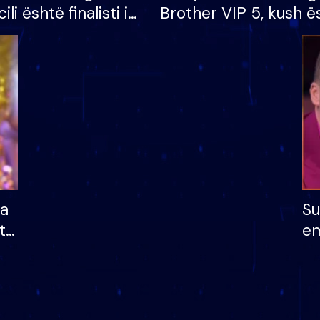
cili është finalisti i
Brother VIP 5, kush ë
 që lë shtëpinë
banori i parë që lë sh
dhe humb mundësinë
të fituar çmimin e m
ha
Su
të
em
më
në
nu