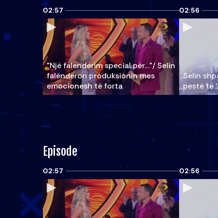
02:57
02:56
"Një falenderim special për…"/ Selin
falënderon produksionin mes
Selin shpa
emocionesh të forta
pestë të 
Episode
02:57
02:56