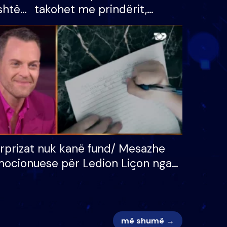
shtë
takohet me prindërit,
tëpinë
vajzën dhe bashkëshorten:
 për
S’kemi ndonjë letër divorci
adh
apo jo?
rprizat nuk kanë fund/ Mesazhe
ocionuese për Ledion Liçon nga
na dhe fëmijët e tij, moderatori
k i mban dot lotët: Nuk meritoj…
më shumë →