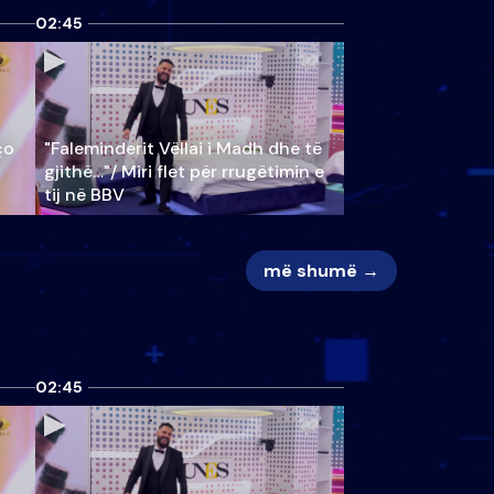
02:45
ço
"Faleminderit Vëllai i Madh dhe të
gjithë…"/ Miri flet për rrugëtimin e
tij në BBV
më shumë →
02:45