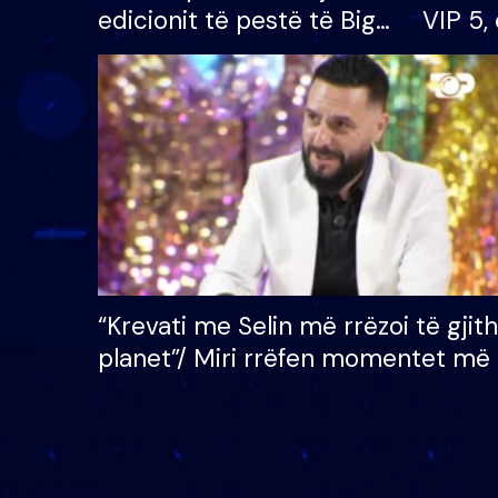
edicionit të pestë të Big
VIP 5, 
Brother VIP, rrëmben
radhës
çmimin e madh prej 100
mijë eurosh
“Krevati me Selin më rrëzoi të gjit
planet”/ Miri rrëfen momentet më 
bukura në shtëpinë e BB VIP: Do 
mungojë zilja e mëngjesit kur…