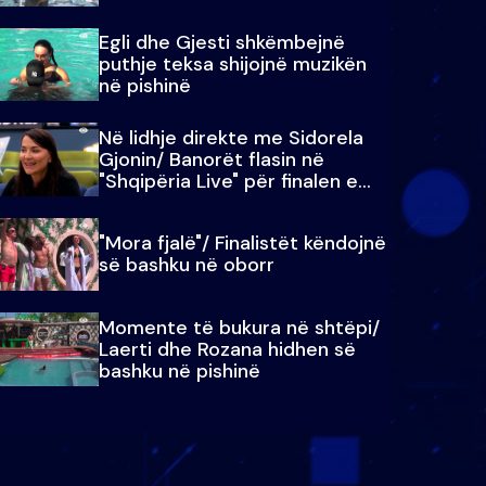
Egli dhe Gjesti shkëmbejnë
puthje teksa shijojnë muzikën
në pishinë
Në lidhje direkte me Sidorela
Gjonin/ Banorët flasin në
"Shqipëria Live" për finalen e
madhe
"Mora fjalë"/ Finalistët këndojnë
së bashku në oborr
Momente të bukura në shtëpi/
Laerti dhe Rozana hidhen së
bashku në pishinë