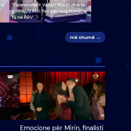
ço
"Faleminderit Vëllai i Madh dhe të
gjithë…"/ Miri flet për rrugëtimin e
tij në BBV
më shumë →
Emocione për Mirin, finalisti