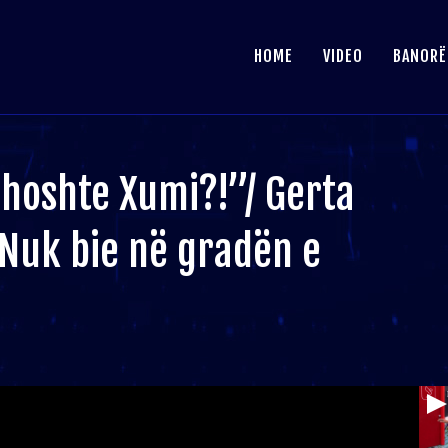
HOME
VIDEO
BANORË
thoshte Xumi?!”/ Gerta
Nuk bie në gradën e