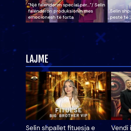
"Një falenderim special për…"/ Selin
falënderon produksionin mes
Selin shpa
emocionesh të forta
pestë të 
LAJME
Selin shpallet fituesja e
Vendi 