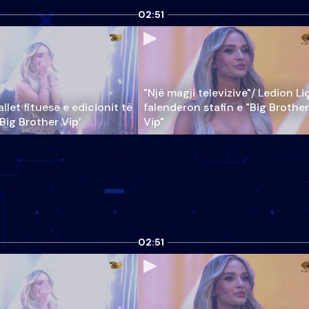
02:51
"Një magji televizive"/ Ledion Li
llet fituese e edicionit të
falenderon stafin e "Big Brother
‘Big Brother Vip’
Vip"
02:51