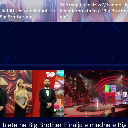
"Një magji televizive"/ Ledion Li
llet fituese e edicionit të
falenderon stafin e "Big Brother
‘Big Brother Vip’
Vip"
i tretë në Big Brother
Finalja e madhe e Big