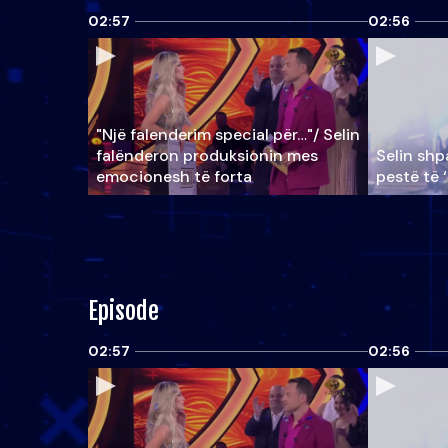
02:57
02:56
"Një falenderim special për…"/ Selin
falënderon produksionin mes
Selin shpa
emocionesh të forta
pestë të 
Episode
02:57
02:56