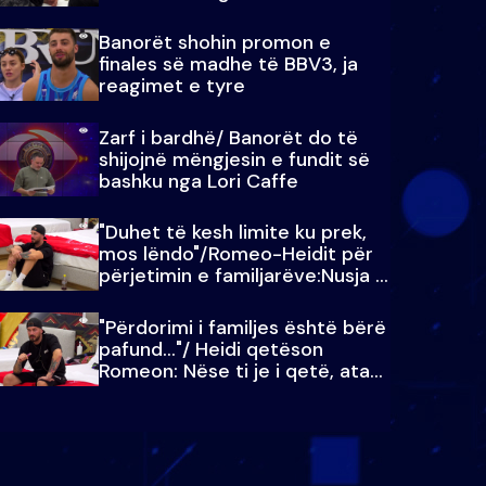
paralajmëroj
Banorët shohin promon e
finales së madhe të BBV3, ja
reagimet e tyre
Zarf i bardhë/ Banorët do të
shijojnë mëngjesin e fundit së
bashku nga Lori Caffe
"Duhet të kesh limite ku prek,
mos lëndo"/Romeo-Heidit për
përjetimin e familjarëve:Nusja e
Julit…
"Përdorimi i familjes është bërë
pafund…"/ Heidi qetëson
Romeon: Nëse ti je i qetë, ata
qetësohen