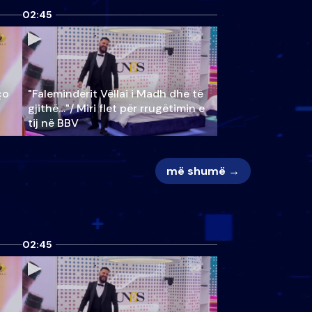
02:45
ço
"Faleminderit Vëllai i Madh dhe të
gjithë…"/ Miri flet për rrugëtimin e
tij në BBV
më shumë →
02:45