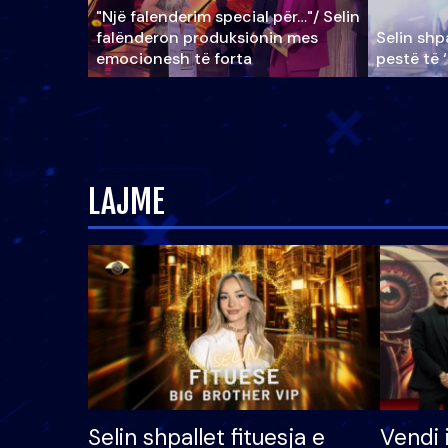
"Një falenderim special për…"/ Selin
falënderon produksionin mes
Selin shpa
emocionesh të forta
pestë të 
LAJME
Selin shpallet fituesja e
Vendi 