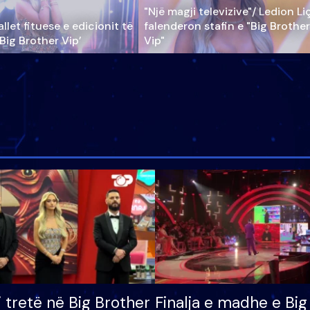
"Një magji televizive"/ Ledion Li
llet fituese e edicionit të
falenderon stafin e "Big Brother
‘Big Brother Vip’
Vip"
i tretë në Big Brother
Finalja e madhe e Big