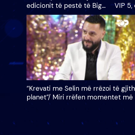
edicionit të pestë të Big
VIP 5, 
Brother VIP, rrëmben
radhës
çmimin e madh prej 100
mijë eurosh
“Krevati me Selin më rrëzoi të gjit
planet”/ Miri rrëfen momentet më 
bukura në shtëpinë e BB VIP: Do 
mungojë zilja e mëngjesit kur…