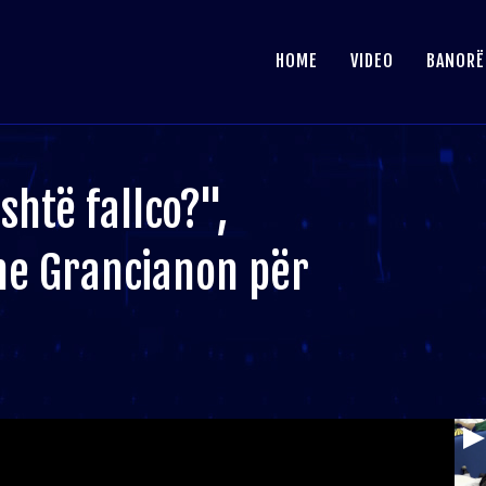
HOME
VIDEO
BANORË
është fallco?",
me Grancianon për