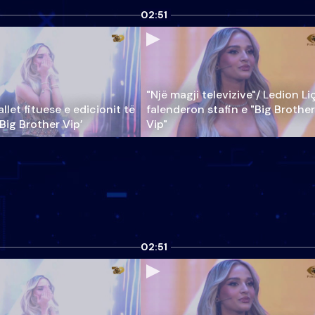
02:51
"Një magji televizive"/ Ledion Li
llet fituese e edicionit të
falenderon stafin e "Big Brother
‘Big Brother Vip’
Vip"
02:51