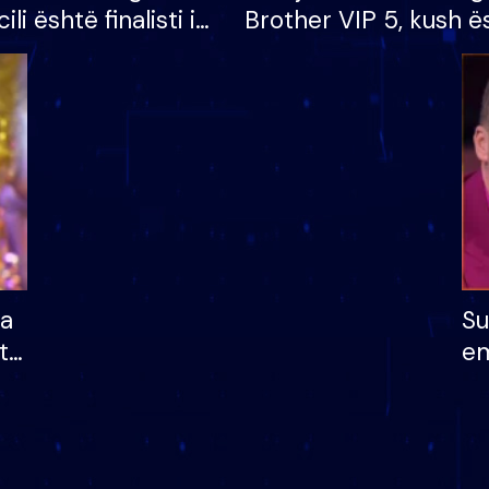
cili është finalisti i
Brother VIP 5, kush ë
 që lë shtëpinë
banori i parë që lë sh
dhe humb mundësinë
të fituar çmimin e m
ha
Su
të
em
më
në
nu