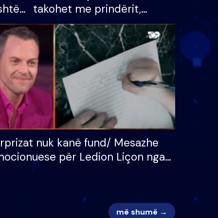
shtë
takohet me prindërit,
tëpinë
vajzën dhe bashkëshorten:
 për
S’kemi ndonjë letër divorci
adh
apo jo?
rprizat nuk kanë fund/ Mesazhe
ocionuese për Ledion Liçon nga
na dhe fëmijët e tij, moderatori
k i mban dot lotët: Nuk meritoj…
më shumë →