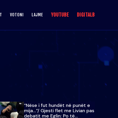
YOUTUBE
DIGITALB
T
VOTONI
LAJME
“Nëse i fut hundët në punët e
mija…”/ Gjesti flet me Livian pas
debatit me Eglin: Po të