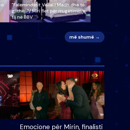
ço
"Faleminderit Vëllai i Madh dhe të
gjithë…"/ Miri flet për rrugëtimin e
tij në BBV
më shumë →
Emocione për Mirin, finalisti