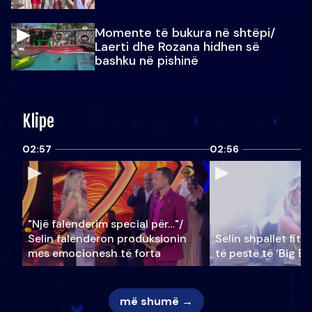
Momente të bukura në shtëpi/
Laerti dhe Rozana hidhen së
bashku në pishinë
Klipe
02:57
02:56
"Një falenderim special për…"/
Selin falënderon produksionin
Selin shpallet fitu
mes emocionesh të forta
të pestë të ‘Big Br
më shumë →