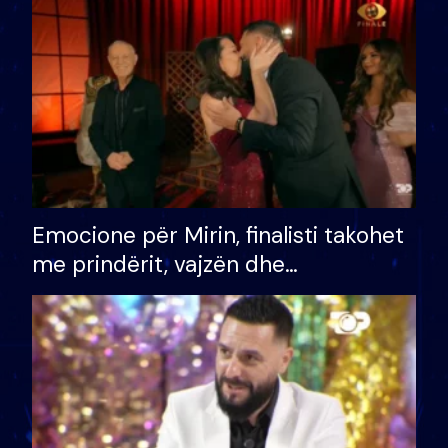
të fituar çmimin e madh
Emocione për Mirin, finalisti takohet
me prindërit, vajzën dhe
bashkëshorten: S’kemi ndonjë letër
divorci apo jo?