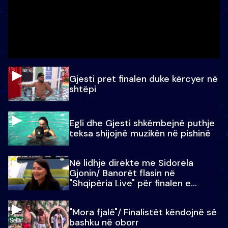
Gjesti pret finalen duke kërcyer në
shtëpi
Egli dhe Gjesti shkëmbejnë puthje
teksa shijojnë muzikën në pishinë
Në lidhje direkte me Sidorela
Gjonin/ Banorët flasin në
"Shqipëria Live" për finalen e
madhe
"Mora fjalë"/ Finalistët këndojnë së
bashku në oborr