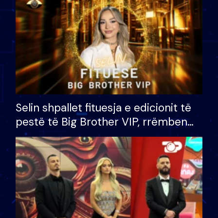
Selin shpallet fituesja e edicionit të
pestë të Big Brother VIP, rrëmben
çmimin e madh prej 100 mijë eurosh