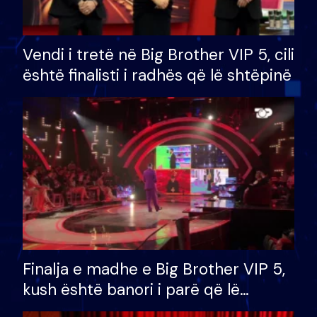
Vendi i tretë në Big Brother VIP 5, cili
është finalisti i radhës që lë shtëpinë
Finalja e madhe e Big Brother VIP 5,
kush është banori i parë që lë
shtëpinë dhe humb mundësinë për