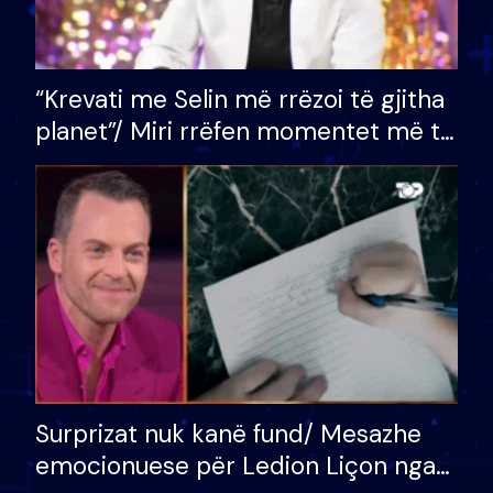
“Krevati me Selin më rrëzoi të gjitha
planet”/ Miri rrëfen momentet më të
bukura në shtëpinë e BB VIP: Do më
mungojë zilja e mëngjesit kur…
Surprizat nuk kanë fund/ Mesazhe
emocionuese për Ledion Liçon nga