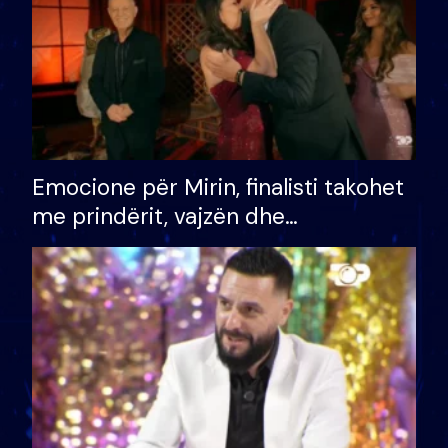
Emocione për Mirin, finalisti takohet
me prindërit, vajzën dhe
bashkëshorten: S’kemi ndonjë letër
divorci apo jo?