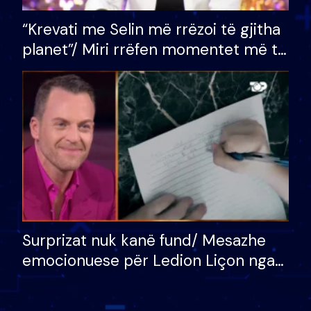
“Krevati me Selin më rrëzoi të gjitha
planet”/ Miri rrëfen momentet më të
bukura në shtëpinë e BB VIP: Do më
mungojë zilja e mëngjesit kur…
Surprizat nuk kanë fund/ Mesazhe
emocionuese për Ledion Liçon nga
nëna dhe fëmijët e tij, moderatori
nuk i mban dot lotët: Nuk meritoj…