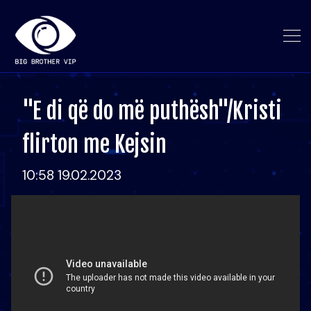
"E di që do më puthësh"/Kristi
flirton me Kejsin
10:58 19.02.2023