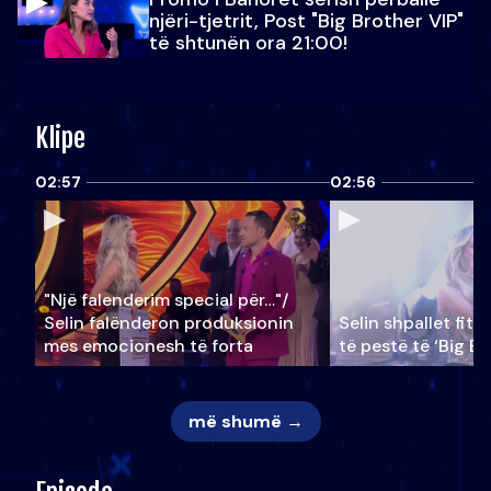
njëri-tjetrit, Post "Big Brother VIP"
të shtunën ora 21:00!
Klipe
02:57
02:56
"Një falenderim special për…"/
Selin falënderon produksionin
Selin shpallet fitu
mes emocionesh të forta
të pestë të ‘Big Br
më shumë →