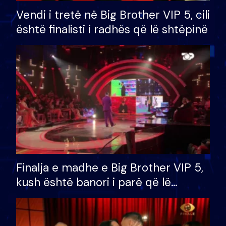
Vendi i tretë në Big Brother VIP 5, cili
është finalisti i radhës që lë shtëpinë
Finalja e madhe e Big Brother VIP 5,
kush është banori i parë që lë
shtëpinë dhe humb mundësinë për
të fituar çmimin e madh