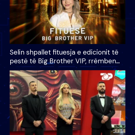
Selin shpallet fituesja e edicionit të
pestë të Big Brother VIP, rrëmben
çmimin e madh prej 100 mijë eurosh