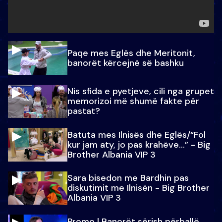
Paqe mes Eglës dhe Meritonit,
banorët kërcejnë së bashku
Nis sfida e pyetjeve, cili nga grupet
memorizoi më shumë fakte për
pastat?
Batuta mes Ilnisës dhe Eglës/“Fol
kur jam aty, jo pas krahëve…” - Big
Brother Albania VIP 3
Sara bisedon me Bardhin pas
diskutimit me Ilnisën - Big Brother
Albania VIP 3
Promo l Banorët sërish përballë