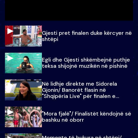
Gjesti pret finalen duke kërcyer në
shtëpi
Egli dhe Gjesti shkëmbejnë puthje
teksa shijojnë muzikën në pishinë
Në lidhje direkte me Sidorela
Gjonin/ Banorët flasin në
"Shqipëria Live" për finalen e
madhe
"Mora fjalë"/ Finalistët këndojnë së
bashku në oborr
Momente të bukura në shtëpi/