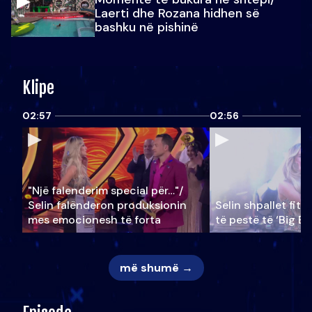
Laerti dhe Rozana hidhen së
bashku në pishinë
Klipe
02:57
02:56
"Një falenderim special për…"/
Selin falënderon produksionin
Selin shpallet fitu
mes emocionesh të forta
të pestë të ‘Big Br
më shumë →