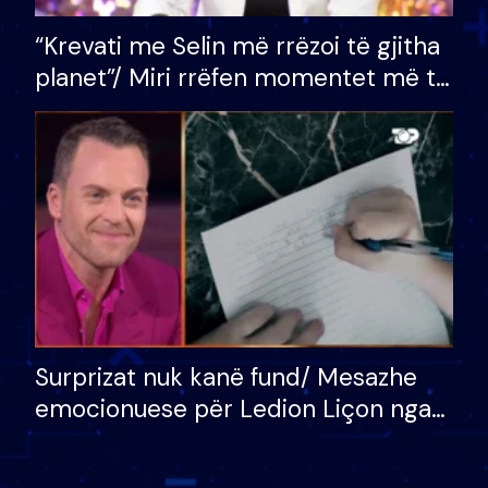
“Krevati me Selin më rrëzoi të gjitha
planet”/ Miri rrëfen momentet më të
bukura në shtëpinë e BB VIP: Do më
mungojë zilja e mëngjesit kur…
Surprizat nuk kanë fund/ Mesazhe
emocionuese për Ledion Liçon nga
nëna dhe fëmijët e tij, moderatori
nuk i mban dot lotët: Nuk meritoj…