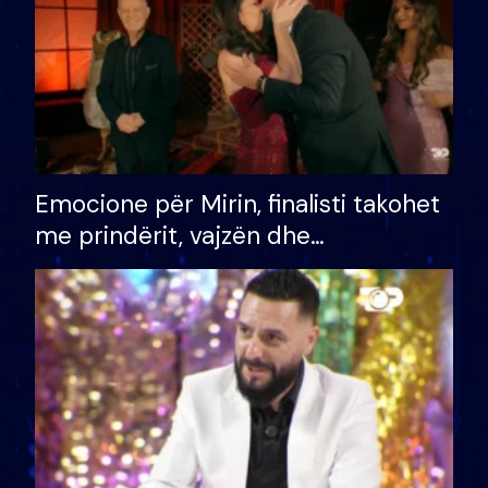
Emocione për Mirin, finalisti takohet
me prindërit, vajzën dhe
bashkëshorten: S’kemi ndonjë letër
divorci apo jo?