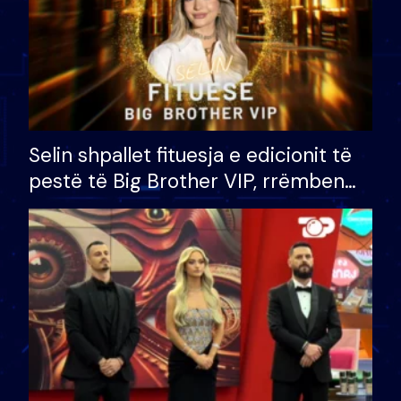
Selin shpallet fituesja e edicionit të
pestë të Big Brother VIP, rrëmben
çmimin e madh prej 100 mijë eurosh