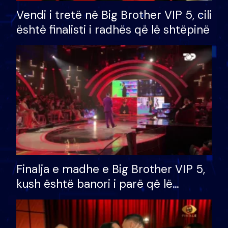
Vendi i tretë në Big Brother VIP 5, cili
është finalisti i radhës që lë shtëpinë
Finalja e madhe e Big Brother VIP 5,
kush është banori i parë që lë
shtëpinë dhe humb mundësinë për
të fituar çmimin e madh