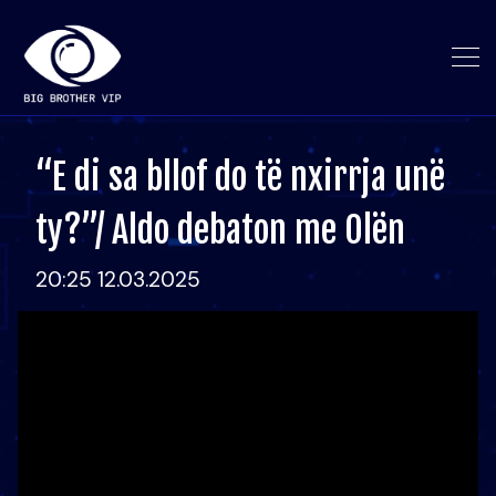
“E di sa bllof do të nxirrja unë
ty?”/ Aldo debaton me Olën
20:25 12.03.2025