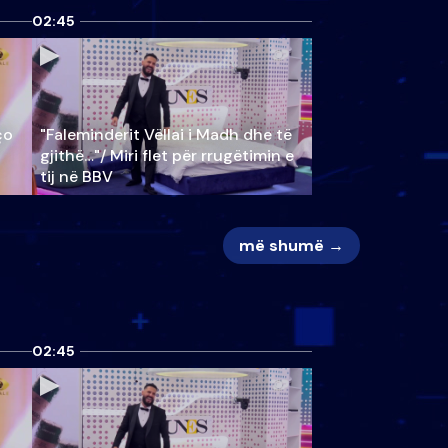
02:45
ço
"Faleminderit Vëllai i Madh dhe të
gjithë…"/ Miri flet për rrugëtimin e
tij në BBV
më shumë →
02:45