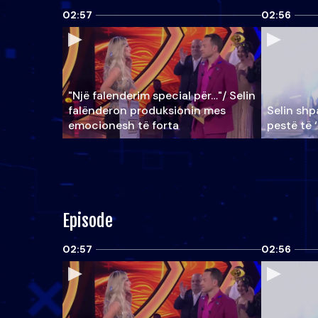
02:57
02:56
"Një falenderim special për…"/ Selin
falënderon produksionin mes
Selin shpa
emocionesh të forta
pestë të 
Episode
02:57
02:56