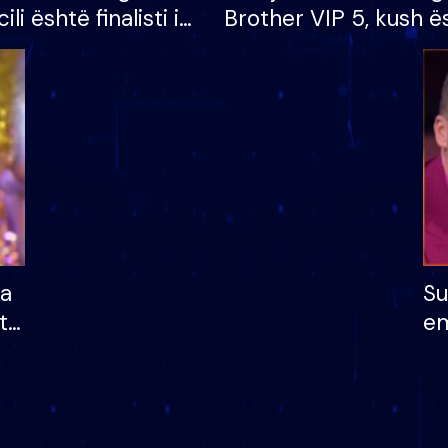
cili është finalisti i
Brother VIP 5, kush ë
 që lë shtëpinë
banori i parë që lë sh
dhe humb mundësinë
të fituar çmimin e m
ha
Su
të
em
më
në
nu