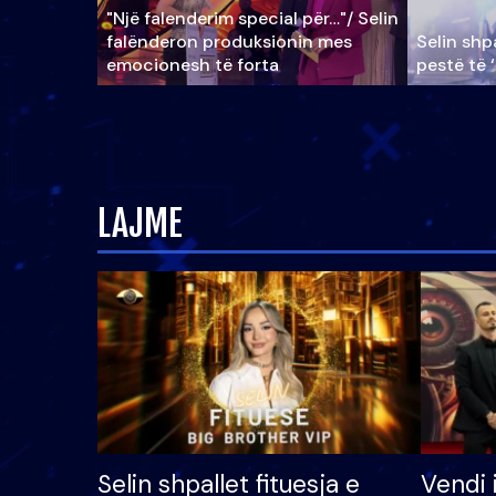
"Një falenderim special për…"/ Selin
falënderon produksionin mes
Selin shpa
emocionesh të forta
pestë të 
LAJME
Selin shpallet fituesja e
Vendi 