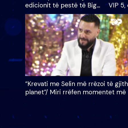
edicionit të pestë të Big
VIP 5, 
Brother VIP, rrëmben
radhës
çmimin e madh prej 100
mijë eurosh
“Krevati me Selin më rrëzoi të gjit
planet”/ Miri rrëfen momentet më 
bukura në shtëpinë e BB VIP: Do 
mungojë zilja e mëngjesit kur…