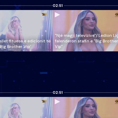
02:51
"Një magji televizive"/ Ledion Li
llet fituese e edicionit të
falenderon stafin e "Big Brother
‘Big Brother Vip’
Vip"
02:51