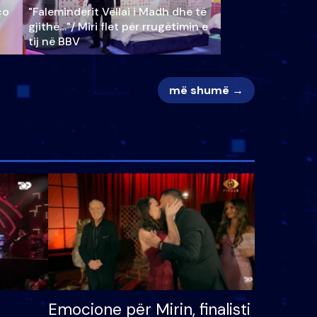
ço
"Faleminderit Vëllai i Madh dhe të
gjithë…"/ Miri flet për rrugëtimin e
tij në BBV
më shumë →
Emocione për Mirin, finalisti