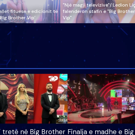
"Një magji televizive"/ Ledion Li
llet fituese e edicionit të
falenderon stafin e "Big Brother
‘Big Brother Vip’
Vip"
i tretë në Big Brother
Finalja e madhe e Big