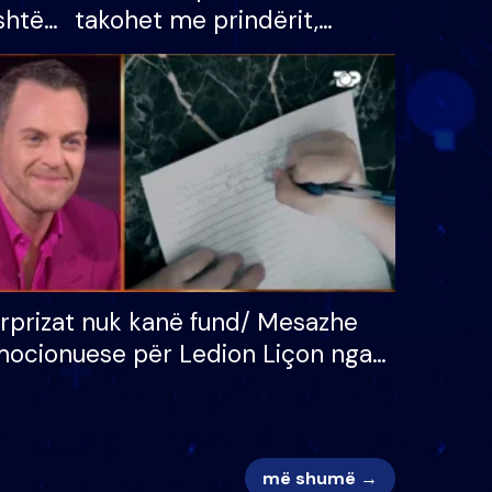
shtë
takohet me prindërit,
tëpinë
vajzën dhe bashkëshorten:
 për
S’kemi ndonjë letër divorci
adh
apo jo?
rprizat nuk kanë fund/ Mesazhe
ocionuese për Ledion Liçon nga
na dhe fëmijët e tij, moderatori
k i mban dot lotët: Nuk meritoj…
më shumë →