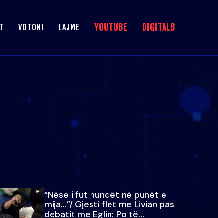
YOUTUBE
DIGITALB
T
VOTONI
LAJME
“Nëse i fut hundët në punët e
mija…”/ Gjesti flet me Livian pas
debatit me Eglin: Po të