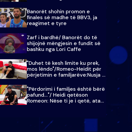
paralajmëroj
Banorët shohin promon e
finales së madhe të BBV3, ja
reagimet e tyre
Zarf i bardhë/ Banorët do të
shijojnë mëngjesin e fundit së
bashku nga Lori Caffe
"Duhet të kesh limite ku prek,
mos lëndo"/Romeo-Heidit për
përjetimin e familjarëve:Nusja e
Julit…
"Përdorimi i familjes është bërë
pafund…"/ Heidi qetëson
Romeon: Nëse ti je i qetë, ata
qetësohen