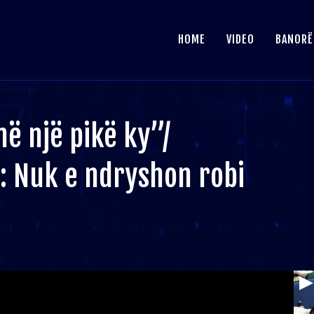
HOME
VIDEO
BANORË
në një pikë ky”/
: Nuk e ndryshon robi