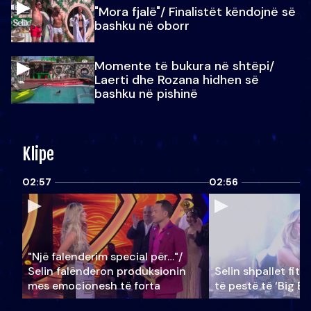
"Mora fjalë"/ Finalistët këndojnë së
bashku në oborr
Momente të bukura në shtëpi/
Laerti dhe Rozana hidhen së
bashku në pishinë
Klipe
02:57
02:56
"Një falenderim special për…"/
Selin falënderon produksionin
Selin shpallet fitu
mes emocionesh të forta
të pestë të ‘Big Br