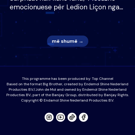
emocionuese për Ledion Liçon nga
nëna dhe fëmijët e tij, moderatori
nuk i mban dot lotët: Nuk meritoj…
më shumë →
This programme has been produced by:
Top Channel
Based on the format Big Brother, created by Endemol Shine Nederland
Producties B.V./John de Mol and owned by Endemol Shine Nederland
Producties BV., part of the Banijay Group, distributed by Banijay Rights.
Copyright © Endamol Shine Nederland Producties B.V.