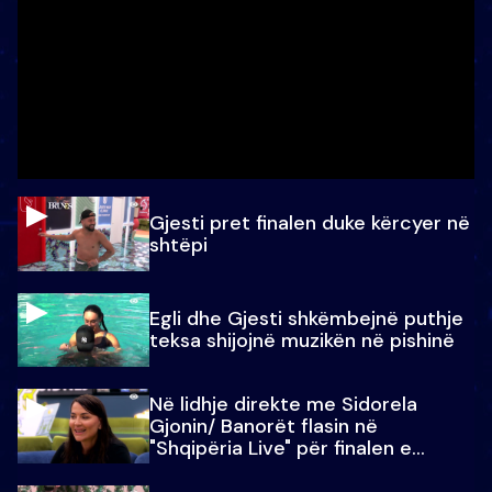
Gjesti pret finalen duke kërcyer në
shtëpi
Egli dhe Gjesti shkëmbejnë puthje
teksa shijojnë muzikën në pishinë
Në lidhje direkte me Sidorela
Gjonin/ Banorët flasin në
"Shqipëria Live" për finalen e
madhe