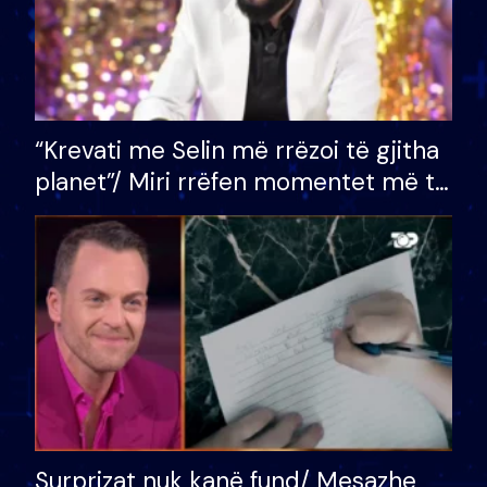
“Krevati me Selin më rrëzoi të gjitha
planet”/ Miri rrëfen momentet më të
bukura në shtëpinë e BB VIP: Do më
mungojë zilja e mëngjesit kur…
Surprizat nuk kanë fund/ Mesazhe