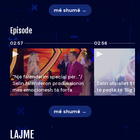
më shumë →
Episode
02:57
02:56
"Një falenderim special për…"/
Selin falënderon produksionin
Selin shpallet fitu
mes emocionesh të forta
të pestë të ‘Big Br
më shumë →
LAJME