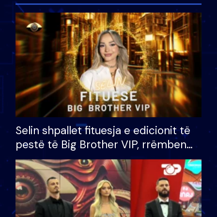
Selin shpallet fituesja e edicionit të
pestë të Big Brother VIP, rrëmben
çmimin e madh prej 100 mijë eurosh