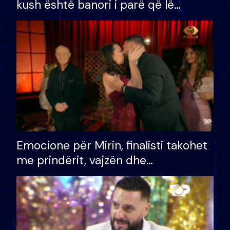
kush është banori i parë që lë
shtëpinë dhe humb mundësinë për
të fituar çmimin e madh
Emocione për Mirin, finalisti takohet
me prindërit, vajzën dhe
bashkëshorten: S’kemi ndonjë letër
divorci apo jo?