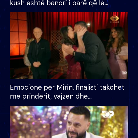
kush është banori i parë që lë
shtëpinë dhe humb mundësinë për
të fituar çmimin e madh
Emocione për Mirin, finalisti takohet
me prindërit, vajzën dhe
bashkëshorten: S’kemi ndonjë letër
divorci apo jo?