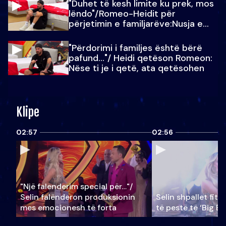
"Duhet të kesh limite ku prek, mos
lëndo"/Romeo-Heidit për
përjetimin e familjarëve:Nusja e
Julit…
"Përdorimi i familjes është bërë
pafund…"/ Heidi qetëson Romeon:
Nëse ti je i qetë, ata qetësohen
Klipe
02:57
02:56
"Një falenderim special për…"/
Selin falënderon produksionin
Selin shpallet fitu
mes emocionesh të forta
të pestë të ‘Big Br