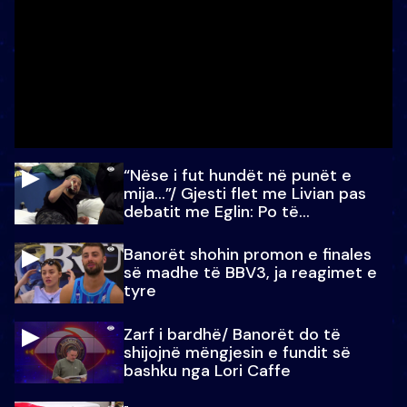
“Nëse i fut hundët në punët e
mija…”/ Gjesti flet me Livian pas
debatit me Eglin: Po të
paralajmëroj
Banorët shohin promon e finales
së madhe të BBV3, ja reagimet e
tyre
Zarf i bardhë/ Banorët do të
shijojnë mëngjesin e fundit së
bashku nga Lori Caffe