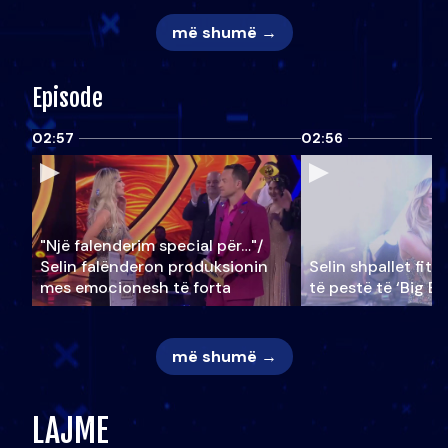
më shumë →
Episode
02:57
02:56
"Një falenderim special për…"/
Selin falënderon produksionin
Selin shpallet fitu
mes emocionesh të forta
të pestë të ‘Big Br
më shumë →
LAJME