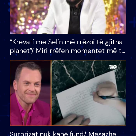
“Krevati me Selin më rrëzoi të gjitha
planet”/ Miri rrëfen momentet më të
bukura në shtëpinë e BB VIP: Do më
mungojë zilja e mëngjesit kur…
Surprizat nuk kanë fund/ Mesazhe