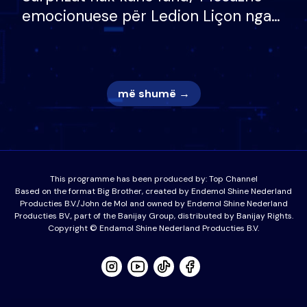
emocionuese për Ledion Liçon nga
nëna dhe fëmijët e tij, moderatori
nuk i mban dot lotët: Nuk meritoj…
më shumë →
This programme has been produced by:
Top Channel
Based on the format Big Brother, created by Endemol Shine Nederland
Producties B.V./John de Mol and owned by Endemol Shine Nederland
Producties BV., part of the Banijay Group, distributed by Banijay Rights.
Copyright © Endamol Shine Nederland Producties B.V.