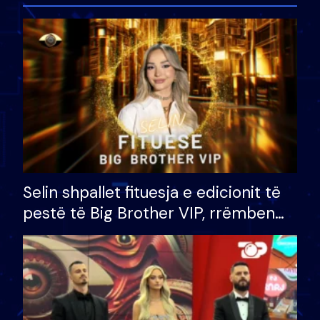
Selin shpallet fituesja e edicionit të
pestë të Big Brother VIP, rrëmben
çmimin e madh prej 100 mijë eurosh