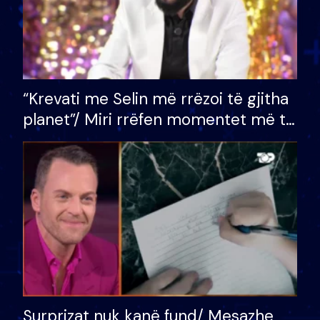
“Krevati me Selin më rrëzoi të gjitha
planet”/ Miri rrëfen momentet më të
bukura në shtëpinë e BB VIP: Do më
mungojë zilja e mëngjesit kur…
Surprizat nuk kanë fund/ Mesazhe