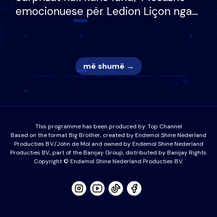
emocionuese për Ledion Liçon nga
nëna dhe fëmijët e tij, moderatori
nuk i mban dot lotët: Nuk meritoj…
më shumë →
This programme has been produced by:
Top Channel
Based on the format Big Brother, created by Endemol Shine Nederland
Producties B.V./John de Mol and owned by Endemol Shine Nederland
Producties BV., part of the Banijay Group, distributed by Banijay Rights.
Copyright © Endamol Shine Nederland Producties B.V.