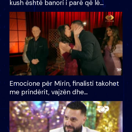
kush është banori i parë që lë
shtëpinë dhe humb mundësinë për
të fituar çmimin e madh
Emocione për Mirin, finalisti takohet
me prindërit, vajzën dhe
bashkëshorten: S’kemi ndonjë letër
divorci apo jo?