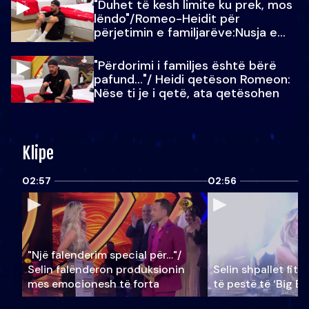
"Duhet të kesh limite ku prek, mos
lëndo"/Romeo-Heidit për
përjetimin e familjarëve:Nusja e
Julit…
"Përdorimi i familjes është bërë
pafund…"/ Heidi qetëson Romeon:
Nëse ti je i qetë, ata qetësohen
Klipe
02:57
02:56
"Një falenderim special për…"/
Selin falënderon produksionin
Selin shpallet fitu
mes emocionesh të forta
të pestë të ‘Big Br