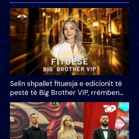
Selin shpallet fituesja e edicionit të
pestë të Big Brother VIP, rrëmben
çmimin e madh prej 100 mijë eurosh