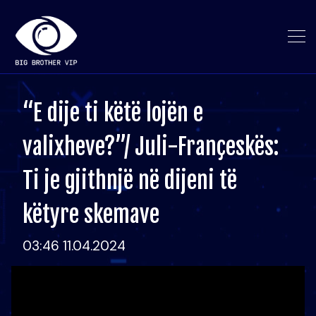
“E dije ti këtë lojën e
valixheve?”/ Juli-Françeskës:
Ti je gjithnjë në dijeni të
këtyre skemave
03:46 11.04.2024