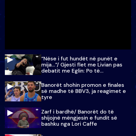
“Nëse i fut hundët në punët e
mija…”/ Gjesti flet me Livian pas
debatit me Eglin: Po të
paralajmëroj
Banorët shohin promon e finales
së madhe të BBV3, ja reagimet e
tyre
Zarf i bardhë/ Banorët do të
shijojnë mëngjesin e fundit së
bashku nga Lori Caffe