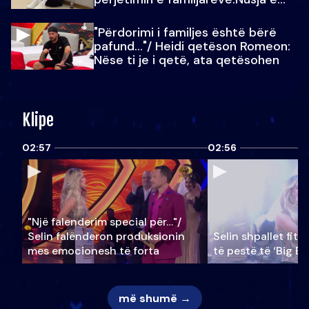
Julit…
"Përdorimi i familjes është bërë
pafund…"/ Heidi qetëson Romeon:
Nëse ti je i qetë, ata qetësohen
Klipe
02:57
02:56
"Një falenderim special për…"/
Selin falënderon produksionin
Selin shpallet fitu
mes emocionesh të forta
të pestë të ‘Big Br
më shumë →