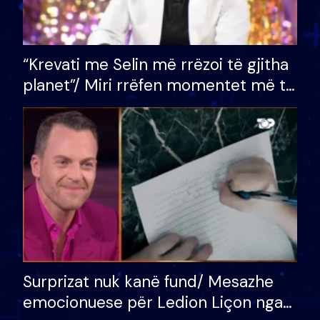
“Krevati me Selin më rrëzoi të gjitha
planet”/ Miri rrëfen momentet më të
bukura në shtëpinë e BB VIP: Do më
mungojë zilja e mëngjesit kur…
Surprizat nuk kanë fund/ Mesazhe
emocionuese për Ledion Liçon nga