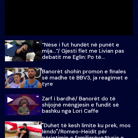
“Nëse i fut hundët në punët e
mija…”/ Gjesti flet me Livian pas
debatit me Eglin: Po të
paralajmëroj
Banorët shohin promon e finales
së madhe të BBV3, ja reagimet e
tyre
Zarf i bardhë/ Banorët do të
shijojnë mëngjesin e fundit së
bashku nga Lori Caffe
"Duhet të kesh limite ku prek, mos
lëndo"/Romeo-Heidit për
përjetimin e familjarëve:Nusja e