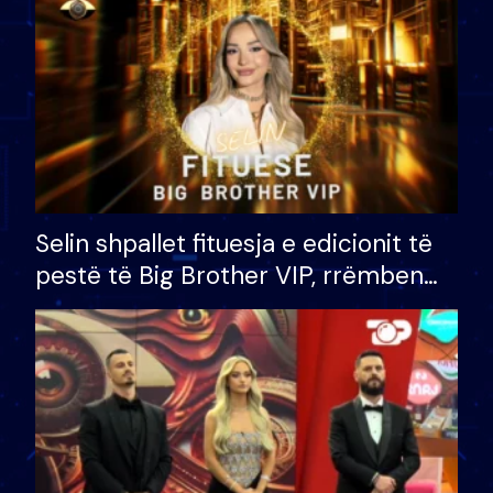
Selin shpallet fituesja e edicionit të
pestë të Big Brother VIP, rrëmben
çmimin e madh prej 100 mijë eurosh