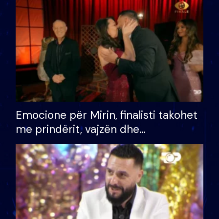
të fituar çmimin e madh
Emocione për Mirin, finalisti takohet
me prindërit, vajzën dhe
bashkëshorten: S’kemi ndonjë letër
divorci apo jo?