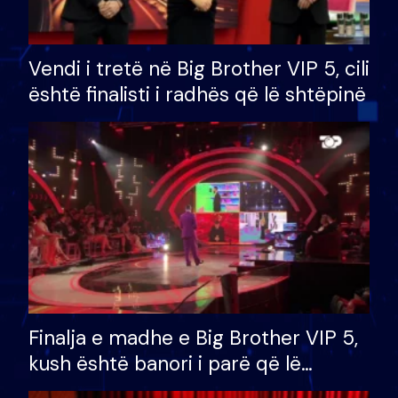
Vendi i tretë në Big Brother VIP 5, cili
është finalisti i radhës që lë shtëpinë
Finalja e madhe e Big Brother VIP 5,
kush është banori i parë që lë
shtëpinë dhe humb mundësinë për