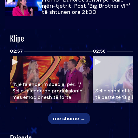
njëri-tjetrit, Post "Big Brother VIP"
të shtunën ora 21:00!
Klipe
02:57
02:56
"Një falenderim special për…"/
Selin falënderon produksionin
Selin shpallet fitu
mes emocionesh të forta
të pestë të ‘Big Br
më shumë →