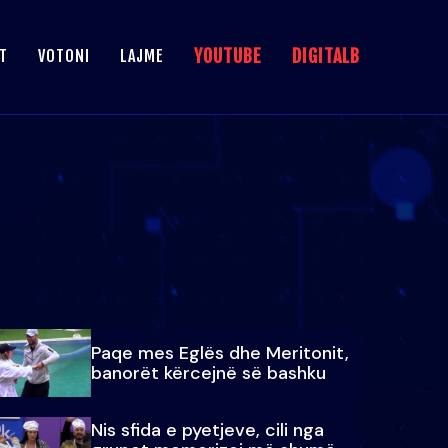
YOUTUBE
DIGITALB
T
VOTONI
LAJME
Paqe mes Eglës dhe Meritonit,
banorët kërcejnë së bashku
Nis sfida e pyetjeve, cili nga