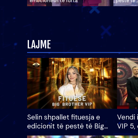
emocionesh të forta
pestë të 
LAJME
Selin shpallet fituesja e
Vendi 
edicionit të pestë të Big
VIP 5, 
Brother VIP, rrëmben
radhës