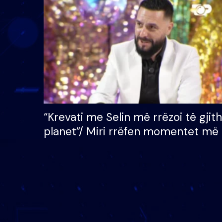
çmimin e madh prej 100
mijë eurosh
“Krevati me Selin më rrëzoi të gjit
planet”/ Miri rrëfen momentet më 
bukura në shtëpinë e BB VIP: Do 
mungojë zilja e mëngjesit kur…