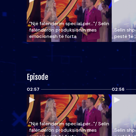
"Një falenderim special për…"/ Selin
falënderon produksionin mes
Selin shpa
emocionesh të forta
pestë të 
Episode
02:57
02:56
"Një falenderim special për…"/ Selin
falënderon produksionin mes
Selin shpa