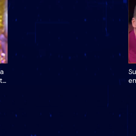
dhe humb mundësinë
të fituar çmimin e m
ha
Su
të
em
më
në
nu