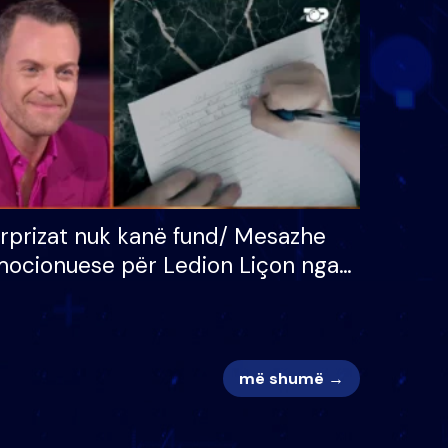
 për
S’kemi ndonjë letër divorci
adh
apo jo?
rprizat nuk kanë fund/ Mesazhe
ocionuese për Ledion Liçon nga
na dhe fëmijët e tij, moderatori
k i mban dot lotët: Nuk meritoj…
më shumë →