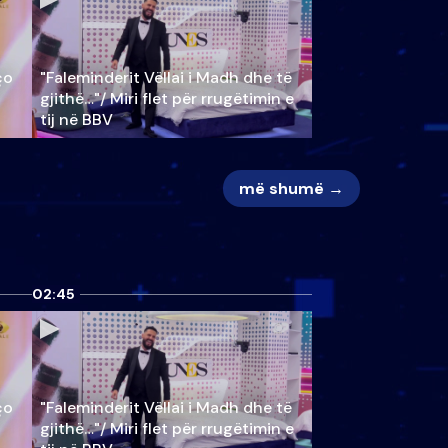
ço
"Faleminderit Vëllai i Madh dhe të
gjithë…"/ Miri flet për rrugëtimin e
tij në BBV
më shumë →
02:45
ço
"Faleminderit Vëllai i Madh dhe të
gjithë…"/ Miri flet për rrugëtimin e