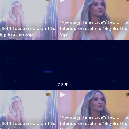
"Një magji televizive"/ Ledion Li
llet fituese e edicionit të
falenderon stafin e "Big Brother
‘Big Brother Vip’
Vip"
02:51
"Një magji televizive"/ Ledion Li
llet fituese e edicionit të
falenderon stafin e "Big Brother