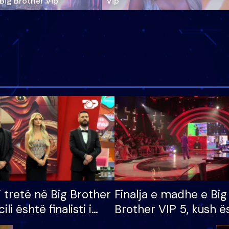
‘Big Brother Vip’
Vip"
i tretë në Big Brother
Finalja e madhe e Big
cili është finalisti i
Brother VIP 5, kush ë
 që lë shtëpinë
banori i parë që lë sh