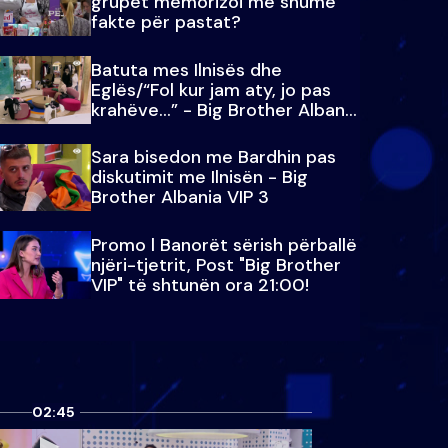
grupet memorizoi më shumë
fakte për pastat?
Batuta mes Ilnisës dhe
Eglës/“Fol kur jam aty, jo pas
krahëve…” - Big Brother Albania
VIP 3
Sara bisedon me Bardhin pas
diskutimit me Ilnisën - Big
Brother Albania VIP 3
Promo l Banorët sërish përballë
njëri-tjetrit, Post "Big Brother
VIP" të shtunën ora 21:00!
02:45