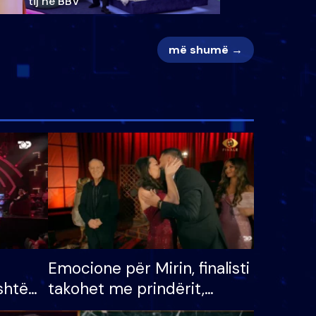
tij në BBV
më shumë →
Emocione për Mirin, finalisti
shtë
takohet me prindërit,
tëpinë
vajzën dhe bashkëshorten: