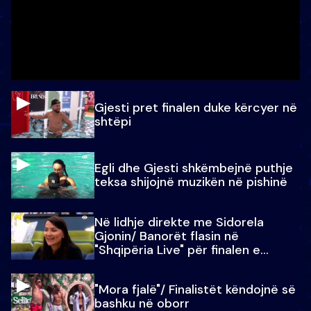
Gjesti pret finalen duke kërcyer në
shtëpi
Egli dhe Gjesti shkëmbejnë puthje
teksa shijojnë muzikën në pishinë
Në lidhje direkte me Sidorela
Gjonin/ Banorët flasin në
"Shqipëria Live" për finalen e
madhe
"Mora fjalë"/ Finalistët këndojnë së
bashku në oborr