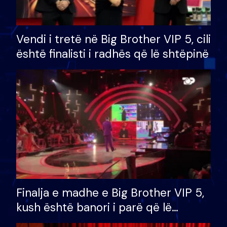
Vendi i tretë në Big Brother VIP 5, cili
është finalisti i radhës që lë shtëpinë
Finalja e madhe e Big Brother VIP 5,
kush është banori i parë që lë
shtëpinë dhe humb mundësinë për