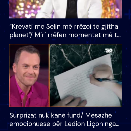
“Krevati me Selin më rrëzoi të gjitha
planet”/ Miri rrëfen momentet më të
bukura në shtëpinë e BB VIP: Do më
mungojë zilja e mëngjesit kur…
Surprizat nuk kanë fund/ Mesazhe
emocionuese për Ledion Liçon nga