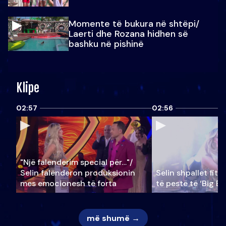
Momente të bukura në shtëpi/
Laerti dhe Rozana hidhen së
bashku në pishinë
Klipe
02:57
02:56
"Një falenderim special për…"/
Selin falënderon produksionin
Selin shpallet fitu
mes emocionesh të forta
të pestë të ‘Big Br
më shumë →