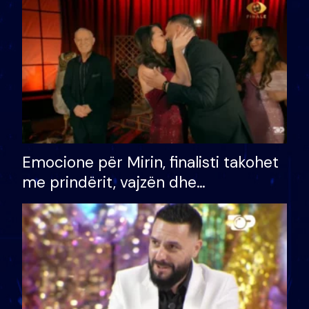
të fituar çmimin e madh
Emocione për Mirin, finalisti takohet
me prindërit, vajzën dhe
bashkëshorten: S’kemi ndonjë letër
divorci apo jo?