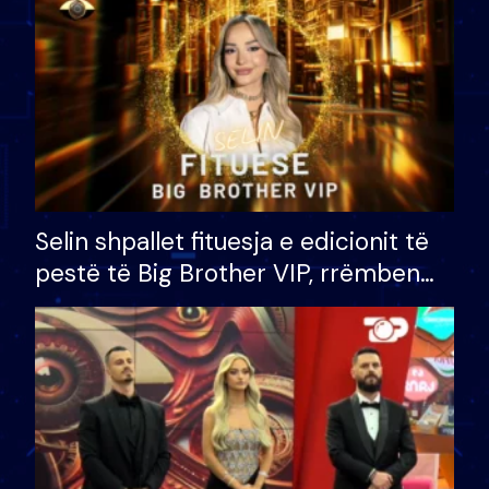
Selin shpallet fituesja e edicionit të
pestë të Big Brother VIP, rrëmben
çmimin e madh prej 100 mijë eurosh