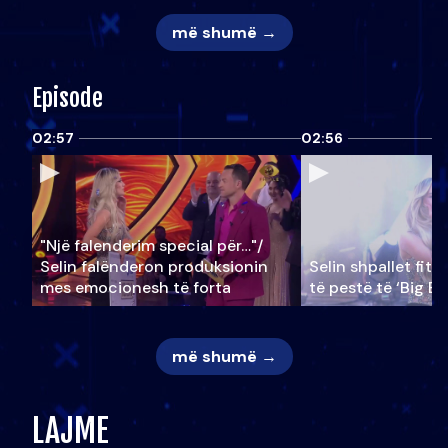
më shumë →
Episode
02:57
02:56
"Një falenderim special për…"/
Selin falënderon produksionin
Selin shpallet fitu
mes emocionesh të forta
të pestë të ‘Big Br
më shumë →
LAJME