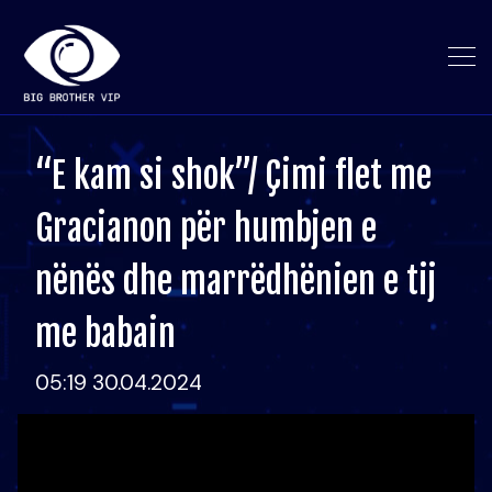
“E kam si shok”/ Çimi flet me
Gracianon për humbjen e
nënës dhe marrëdhënien e tij
me babain
05:19 30.04.2024