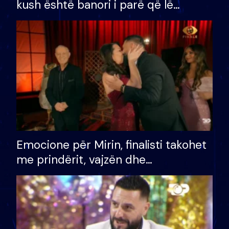
kush është banori i parë që lë
shtëpinë dhe humb mundësinë për
të fituar çmimin e madh
Emocione për Mirin, finalisti takohet
me prindërit, vajzën dhe
bashkëshorten: S’kemi ndonjë letër
divorci apo jo?