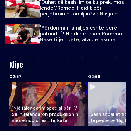
"Duhet të kesh limite ku prek, mos
lëndo"/Romeo-Heidit për
përjetimin e familjarëve:Nusja e
Julit…
"Përdorimi i familjes është bërë
pafund…"/ Heidi qetëson Romeon:
Nëse ti je i qetë, ata qetësohen
Klipe
02:57
02:56
"Një falenderim special për…"/
Selin falënderon produksionin
Selin shpallet fitu
mes emocionesh të forta
të pestë të ‘Big Br