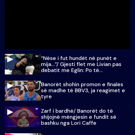
“Nëse i fut hundët në punët e
mija…”/ Gjesti flet me Livian pas
debatit me Eglin: Po të
paralajmëroj
Banorët shohin promon e finales
së madhe të BBV3, ja reagimet e
tyre
Zarf i bardhë/ Banorët do të
shijojnë mëngjesin e fundit së
bashku nga Lori Caffe