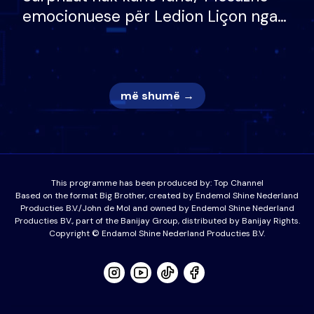
emocionuese për Ledion Liçon nga
nëna dhe fëmijët e tij, moderatori
nuk i mban dot lotët: Nuk meritoj…
më shumë →
This programme has been produced by:
Top Channel
Based on the format Big Brother, created by Endemol Shine Nederland
Producties B.V./John de Mol and owned by Endemol Shine Nederland
Producties BV., part of the Banijay Group, distributed by Banijay Rights.
Copyright © Endamol Shine Nederland Producties B.V.