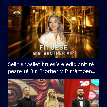
Selin shpallet fituesja e edicionit të
pestë të Big Brother VIP, rrëmben
çmimin e madh prej 100 mijë eurosh