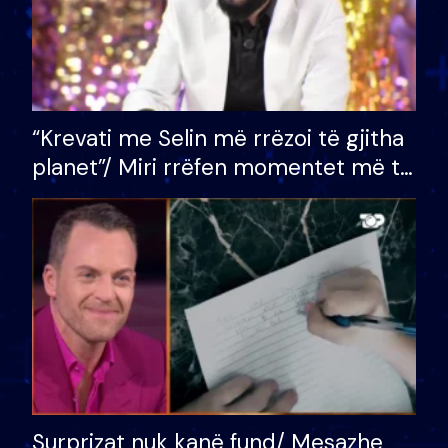
“Krevati me Selin më rrëzoi të gjitha
planet”/ Miri rrëfen momentet më të
bukura në shtëpinë e BB VIP: Do më
mungojë zilja e mëngjesit kur…
Surprizat nuk kanë fund/ Mesazhe