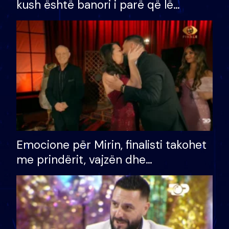
kush është banori i parë që lë
shtëpinë dhe humb mundësinë për
të fituar çmimin e madh
Emocione për Mirin, finalisti takohet
me prindërit, vajzën dhe
bashkëshorten: S’kemi ndonjë letër
divorci apo jo?