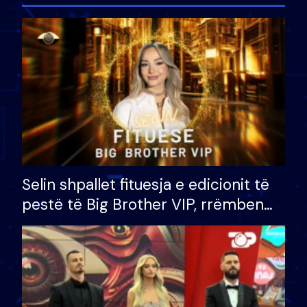
Selin shpallet fituesja e edicionit të
pestë të Big Brother VIP, rrëmben
çmimin e madh prej 100 mijë eurosh