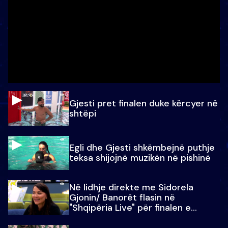
Gjesti pret finalen duke kërcyer në
shtëpi
Egli dhe Gjesti shkëmbejnë puthje
teksa shijojnë muzikën në pishinë
Në lidhje direkte me Sidorela
Gjonin/ Banorët flasin në
"Shqipëria Live" për finalen e
madhe