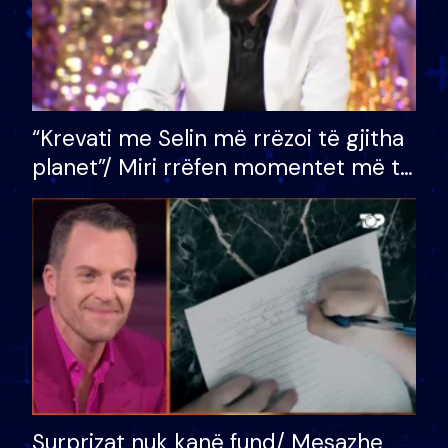
“Krevati me Selin më rrëzoi të gjitha
planet”/ Miri rrëfen momentet më të
bukura në shtëpinë e BB VIP: Do më
mungojë zilja e mëngjesit kur…
Surprizat nuk kanë fund/ Mesazhe