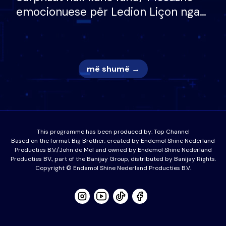
emocionuese për Ledion Liçon nga
nëna dhe fëmijët e tij, moderatori
nuk i mban dot lotët: Nuk meritoj…
më shumë →
This programme has been produced by:
Top Channel
Based on the format Big Brother, created by Endemol Shine Nederland
Producties B.V./John de Mol and owned by Endemol Shine Nederland
Producties BV., part of the Banijay Group, distributed by Banijay Rights.
Copyright © Endamol Shine Nederland Producties B.V.