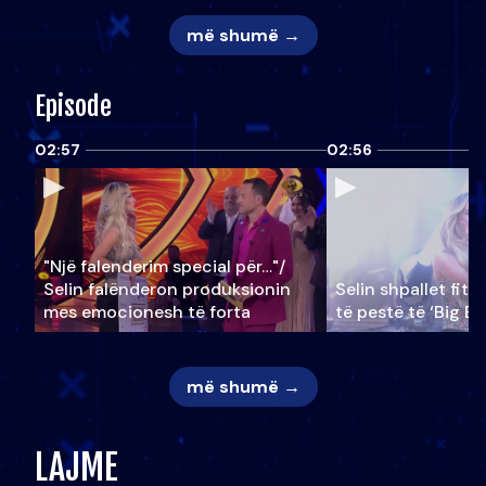
më shumë →
Episode
02:57
02:56
"Një falenderim special për…"/
Selin falënderon produksionin
Selin shpallet fitu
mes emocionesh të forta
të pestë të ‘Big Br
më shumë →
LAJME