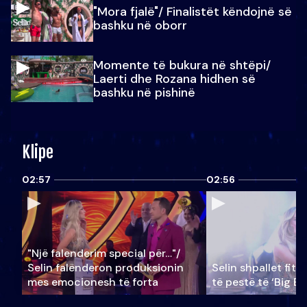
"Mora fjalë"/ Finalistët këndojnë së
bashku në oborr
Momente të bukura në shtëpi/
Laerti dhe Rozana hidhen së
bashku në pishinë
Klipe
02:57
02:56
"Një falenderim special për…"/
Selin falënderon produksionin
Selin shpallet fitu
mes emocionesh të forta
të pestë të ‘Big Br