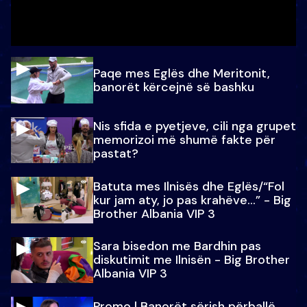
Paqe mes Eglës dhe Meritonit,
banorët kërcejnë së bashku
Nis sfida e pyetjeve, cili nga grupet
memorizoi më shumë fakte për
pastat?
Batuta mes Ilnisës dhe Eglës/“Fol
kur jam aty, jo pas krahëve…” - Big
Brother Albania VIP 3
Sara bisedon me Bardhin pas
diskutimit me Ilnisën - Big Brother
Albania VIP 3
Promo l Banorët sërish përballë