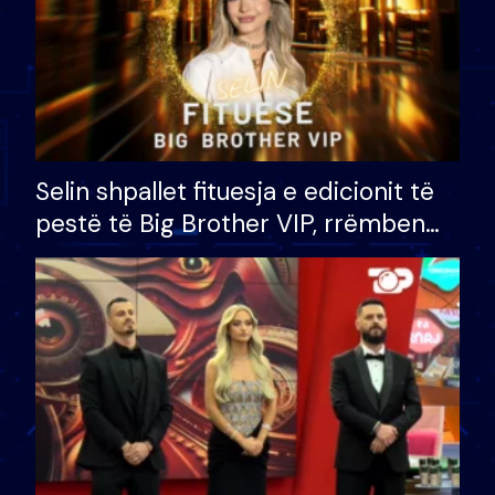
Selin shpallet fituesja e edicionit të
pestë të Big Brother VIP, rrëmben
çmimin e madh prej 100 mijë eurosh