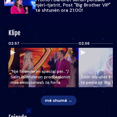
njëri-tjetrit, Post "Big Brother VIP"
të shtunën ora 21:00!
Klipe
02:57
02:56
"Një falenderim special për…"/
Selin falënderon produksionin
Selin shpallet fitu
mes emocionesh të forta
të pestë të ‘Big Br
më shumë →