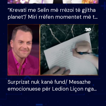
“Krevati me Selin më rrëzoi të gjitha
planet”/ Miri rrëfen momentet më të
bukura në shtëpinë e BB VIP: Do më
mungojë zilja e mëngjesit kur…
Surprizat nuk kanë fund/ Mesazhe
emocionuese për Ledion Liçon nga
nëna dhe fëmijët e tij, moderatori
nuk i mban dot lotët: Nuk meritoj…