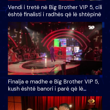
Vendi i tretë në Big Brother VIP 5, cili
është finalisti i radhës që lë shtëpinë
Finalja e madhe e Big Brother VIP 5,
kush është banori i parë që lë
shtëpinë dhe humb mundësinë për
të fituar çmimin e madh