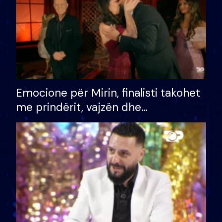
Emocione për Mirin, finalisti takohet
me prindërit, vajzën dhe
bashkëshorten: S’kemi ndonjë letër
divorci apo jo?