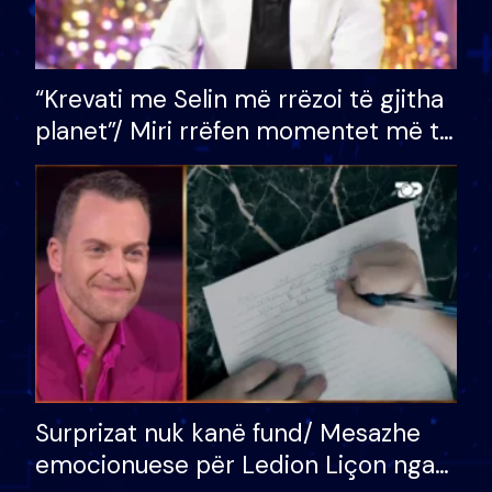
“Krevati me Selin më rrëzoi të gjitha
planet”/ Miri rrëfen momentet më të
bukura në shtëpinë e BB VIP: Do më
mungojë zilja e mëngjesit kur…
Surprizat nuk kanë fund/ Mesazhe
emocionuese për Ledion Liçon nga