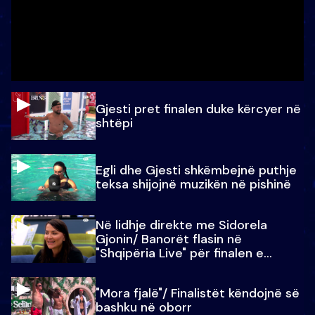
Gjesti pret finalen duke kërcyer në
shtëpi
Egli dhe Gjesti shkëmbejnë puthje
teksa shijojnë muzikën në pishinë
Në lidhje direkte me Sidorela
Gjonin/ Banorët flasin në
"Shqipëria Live" për finalen e
madhe
"Mora fjalë"/ Finalistët këndojnë së
bashku në oborr