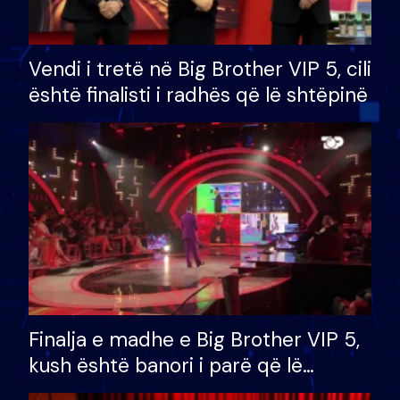
Vendi i tretë në Big Brother VIP 5, cili
është finalisti i radhës që lë shtëpinë
Finalja e madhe e Big Brother VIP 5,
kush është banori i parë që lë
shtëpinë dhe humb mundësinë për