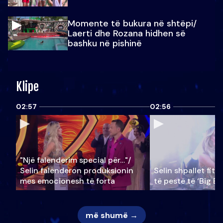
Momente të bukura në shtëpi/
Laerti dhe Rozana hidhen së
bashku në pishinë
Klipe
02:57
02:56
"Një falenderim special për…"/
Selin falënderon produksionin
Selin shpallet fitu
mes emocionesh të forta
të pestë të ‘Big Br
më shumë →