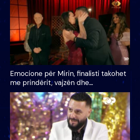
të fituar çmimin e madh
Emocione për Mirin, finalisti takohet
me prindërit, vajzën dhe
bashkëshorten: S’kemi ndonjë letër
divorci apo jo?