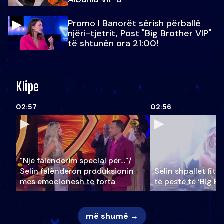
Promo l Banorët sërish përballë
njëri-tjetrit, Post "Big Brother VIP"
të shtunën ora 21:00!
Klipe
02:57
02:56
"Një falenderim special për…"/
Selin falënderon produksionin
Selin shpallet fitu
mes emocionesh të forta
të pestë të ‘Big Br
më shumë →