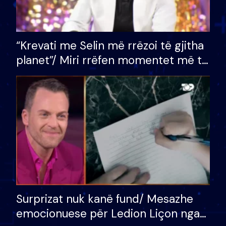
“Krevati me Selin më rrëzoi të gjitha
planet”/ Miri rrëfen momentet më të
bukura në shtëpinë e BB VIP: Do më
mungojë zilja e mëngjesit kur…
Surprizat nuk kanë fund/ Mesazhe
emocionuese për Ledion Liçon nga