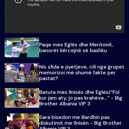
Paqe mes Eglës dhe Meritonit,
banorët kërcejnë së bashku
Nis sfida e pyetjeve, cili nga grupet
memorizoi më shumë fakte për
pastat?
Batuta mes Ilnisës dhe Eglës/“Fol
kur jam aty, jo pas krahëve…” - Big
Brother Albania VIP 3
Sara bisedon me Bardhin pas
diskutimit me Ilnisën - Big Brother
Albania VIP 3