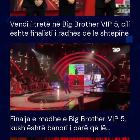
Vendi i tretë në Big Brother VIP 5, cili
është finalisti i radhës që lë shtëpinë
Finalja e madhe e Big Brother VIP 5,
kush është banori i parë që lë
shtëpinë dhe humb mundësinë për