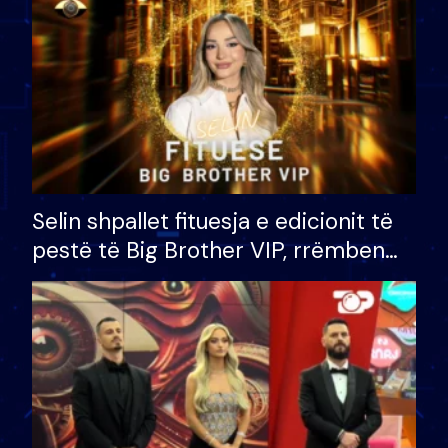
Selin shpallet fituesja e edicionit të
pestë të Big Brother VIP, rrëmben
çmimin e madh prej 100 mijë eurosh