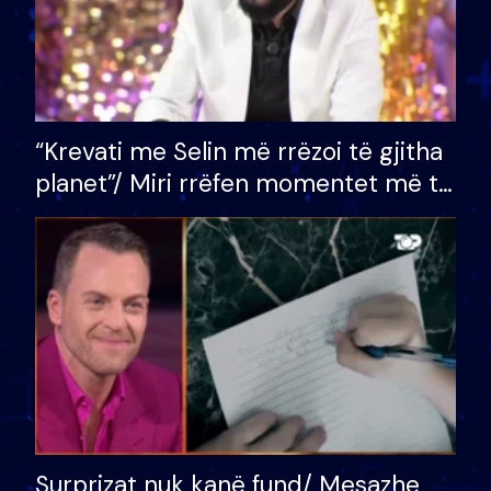
“Krevati me Selin më rrëzoi të gjitha
planet”/ Miri rrëfen momentet më të
bukura në shtëpinë e BB VIP: Do më
mungojë zilja e mëngjesit kur…
Surprizat nuk kanë fund/ Mesazhe