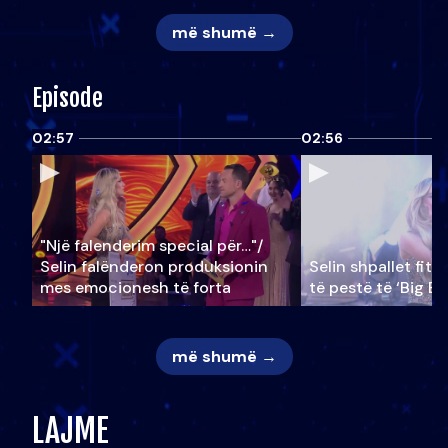
më shumë →
Episode
02:57
02:56
"Një falenderim special për…"/
Selin falënderon produksionin
Selin shpallet fitu
mes emocionesh të forta
të pestë të ‘Big Br
më shumë →
LAJME