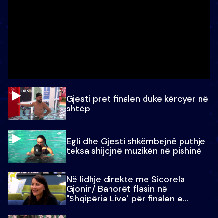
Gjesti pret finalen duke kërcyer në
shtëpi
Egli dhe Gjesti shkëmbejnë puthje
teksa shijojnë muzikën në pishinë
Në lidhje direkte me Sidorela
Gjonin/ Banorët flasin në
"Shqipëria Live" për finalen e
madhe