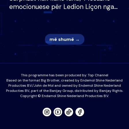
emocionuese për Ledion Liçon nga
nëna dhe fëmijët e tij, moderatori
nuk i mban dot lotët: Nuk meritoj…
më shumë →
This programme has been produced by:
Top Channel
Based on the format Big Brother, created by Endemol Shine Nederland
Producties B.V./John de Mol and owned by Endemol Shine Nederland
Producties BV., part of the Banijay Group, distributed by Banijay Rights.
Copyright © Endamol Shine Nederland Producties B.V.