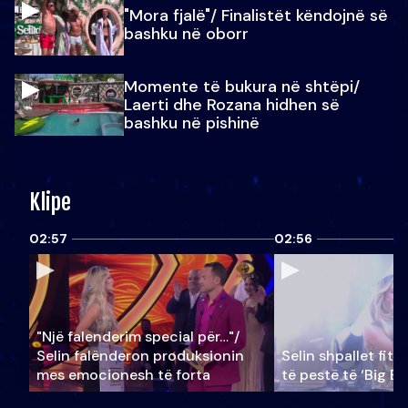
"Mora fjalë"/ Finalistët këndojnë së
bashku në oborr
Momente të bukura në shtëpi/
Laerti dhe Rozana hidhen së
bashku në pishinë
Klipe
02:57
02:56
"Një falenderim special për…"/
Selin falënderon produksionin
Selin shpallet fitu
mes emocionesh të forta
të pestë të ‘Big Br