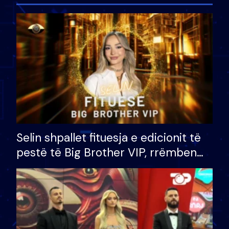
Selin shpallet fituesja e edicionit të
pestë të Big Brother VIP, rrëmben
çmimin e madh prej 100 mijë eurosh