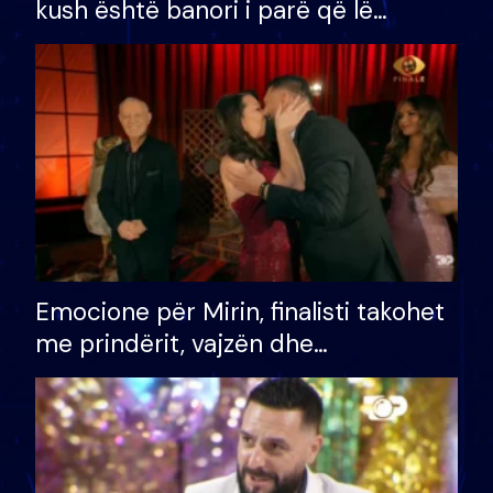
kush është banori i parë që lë
shtëpinë dhe humb mundësinë për
të fituar çmimin e madh
Emocione për Mirin, finalisti takohet
me prindërit, vajzën dhe
bashkëshorten: S’kemi ndonjë letër
divorci apo jo?