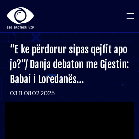
“E ke përdorur sipas qejfit apo
jo?”/ Danja debaton me Gjestin:
Babai i Loredanës…
03:11 08.02.2025