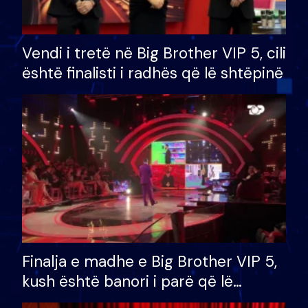
Vendi i tretë në Big Brother VIP 5, cili
është finalisti i radhës që lë shtëpinë
Finalja e madhe e Big Brother VIP 5,
kush është banori i parë që lë
shtëpinë dhe humb mundësinë për