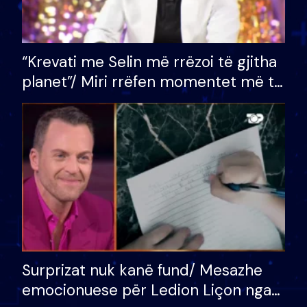
“Krevati me Selin më rrëzoi të gjitha
planet”/ Miri rrëfen momentet më të
bukura në shtëpinë e BB VIP: Do më
mungojë zilja e mëngjesit kur…
Surprizat nuk kanë fund/ Mesazhe
emocionuese për Ledion Liçon nga