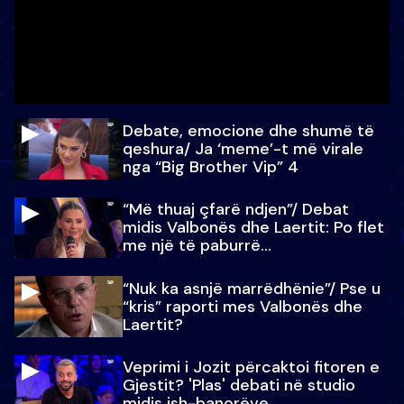
Debate, emocione dhe shumë të
qeshura/ Ja ‘meme’-t më virale
nga “Big Brother Vip” 4
“Më thuaj çfarë ndjen”/ Debat
midis Valbonës dhe Laertit: Po flet
me një të paburrë...
“Nuk ka asnjë marrëdhënie”/ Pse u
“kris” raporti mes Valbonës dhe
Laertit?
Veprimi i Jozit përcaktoi fitoren e
Gjestit? 'Plas' debati në studio
midis ish-banorëve