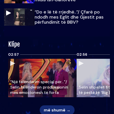
“Do e lë të rrjedhë..”/ Çfarë po
ndodh mes Eglit dhe Gjestit pas
përfundimit të BBV?
Klipe
02:57
02:56
"Një falenderim special për…"/
Selin falënderon produksionin
Selin shpallet fitu
mes emocionesh të forta
të pestë të ‘Big Br
më shumë →