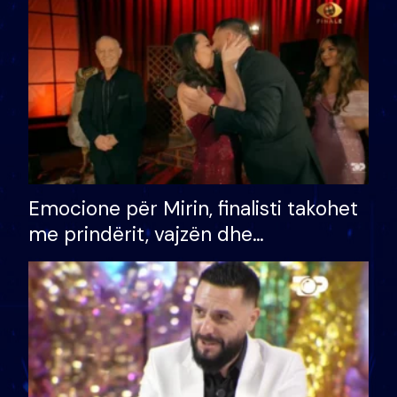
të fituar çmimin e madh
Emocione për Mirin, finalisti takohet
me prindërit, vajzën dhe
bashkëshorten: S’kemi ndonjë letër
divorci apo jo?