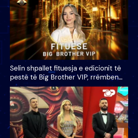
Selin shpallet fituesja e edicionit të
pestë të Big Brother VIP, rrëmben
çmimin e madh prej 100 mijë eurosh